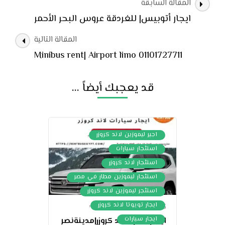
التنقل
المقالة السابقة
بين
ايجار أتوبيس| للغردقة عروس البحر الأحمر
التدوينات
المقالة التالية
01101727711 Minibus rent| Airport limo
قد يعجبك أيضاً ...
,
اجير ليموزين لاند كروزر
,
استئجار سيارات
,
استئجار لاند كروزر
,
استئجار ليموزين مطار في مصر
,
استئجر ليموزين لاند كروزر
,
ايجار تويوتا لاند كروزر
05/09/2023
,
ايجار سيارات
ايجارسياره لاند كروزر|مدينةنصر