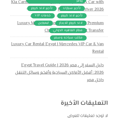
روفر
Kia Carnival Rental Egypt | Luxury Family Car with
,
,
,
تأجير سيارات
تأجير لاند كروزر
Professional Driver 2026
,
,
تأجير لاند كروزر
خدمات VIP
,
,
Luxury Mercedes Rental Egypt 2026 | Premium
لاند كروزر للايجار
ليموزين
,
Chauffeur & VIP Airport Transfer
مطار القاهره الدولي
مكتب سياحه وسفر
Luxury Car Rental Egypt | Mercedes VIP Car & Van
Rental
دليل السفر إلى مصر 2026 | Egypt Travel Guide
2026: أفضل الأماكن السياحية وأفخم وسائل التنقل
داخل مصر
التعليقات الأخيرة
لا توجد تعليقات للعرض.