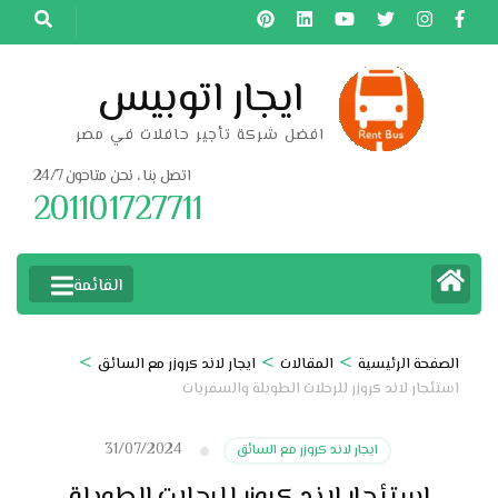
خطى
لى
لمحتوى
ايجار اتوبيس
اضغط
افضل شركة تأجير حافلات في مصر
Enter
اتصل بنا ، نحن متاحون 24/7
201101727711
القائمة
>
>
>
الصفحة الرئيسية
المقالات
ايجار لاند كروزر مع السائق
استئجار لاند كروزر للرحلات الطويلة والسفريات
31/07/2024
ايجار لاند كروزر مع السائق