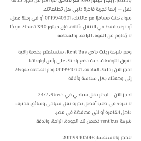
باختصار،
إيجار جيتور X90 مع سائق
هو أكثر من مجرد خدمة
نقل — إنها تجربة فاخرة تلبي كل تطلعاتك.
سواء كنت مسافرًا مع عائلتك، 01119940301 أو في رحلة عمل،
أو ترغب فقط في التنقل بأناقة، فإن
جيتور X90
تمنحك مزيجًا
لا يُقاوم من
القوة، الراحة، والفخامة
.
ومع شركة
رينت باص Rent Bus
، ستستمتع بخدمة راقية
تفوق التوقعات، حيث نضع راحتك على رأس أولوياتنا.
احجز الآن رحلتك القادمة، 01119940301 ودع الفخامة تقودك
إلى وجهتك بكل سلاسة وأناقة.
احجز الآن – ايجار نقل سياحي في خدمتك 24/7
لا تتردد في طلب أفضل تجربة نقل سياحي وسائق محترف
داخل القاهرة أو لأي محافظة في مصر.
شركة rent bus تضمن لك الجودة، الراحة، والدقة.
للحجز والاستفسار:+201119940301