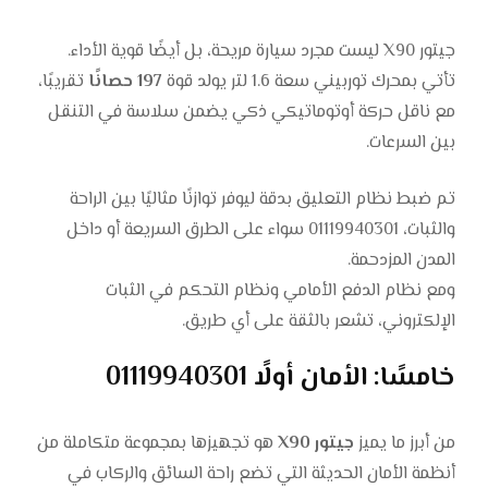
جيتور X90 ليست مجرد سيارة مريحة، بل أيضًا قوية الأداء.
تأتي بمحرك توربيني سعة 1.6 لتر يولد قوة
197 حصانًا
تقريبًا،
مع ناقل حركة أوتوماتيكي ذكي يضمن سلاسة في التنقل
بين السرعات.
تم ضبط نظام التعليق بدقة ليوفر توازنًا مثاليًا بين الراحة
والثبات، 01119940301 سواء على الطرق السريعة أو داخل
المدن المزدحمة.
ومع نظام الدفع الأمامي ونظام التحكم في الثبات
الإلكتروني، تشعر بالثقة على أي طريق.
خامسًا: الأمان أولًا 01119940301
من أبرز ما يميز
جيتور X90
هو تجهيزها بمجموعة متكاملة من
أنظمة الأمان الحديثة التي تضع راحة السائق والركاب في