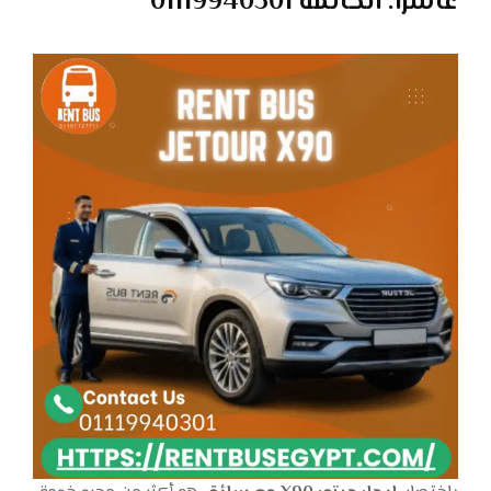
عاشرًا: الخاتمة 01119940301