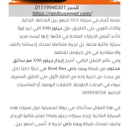
عندما تُفكر في سيارة SUV تجمع بين الفخامة، الرحابة،
والأداء القوي على الطريق، فإن
جيتور X90
التي تبرز فورًا
كأحد أفضل الخيارات المتاحة في فئتها. إنها ليست مجرد
سيارة عائلية فخمة، بل تجربة متكاملة تمنحك إحساسًا بالترف
والاعتمادية في كل كيلومتر تقطعه.
وفي عالم التنقل الراقي، أصبح
إيجار جيتور X90 مع سائق
محترف
من شركة
رينت باص Rent Bus
هي خيارًا ذكيًا لكل
من يبحث عن تجربة راحة من الطراز الأول على الطرق المصرية،
سواء في الرحلات الطويلة، التنقلات اليومية، أو المناسبات
الخاصة. 01119940301
في هذا المقال سنأخذك في جولة تفصيلية حول مميزات هذه
السيارة الفاخرة، إيجار سيارات جيتور ولماذا تعتبر مثالية للإيجار،
وكيف تمنحك شركة
رينت باص
تجربة لا تُنسى تجمع بين