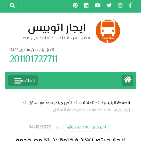
خطى
لى
لمحتوى
ايجار اتوبيس
اضغط
افضل شركة تأجير حافلات في مصر
Enter
اتصل بنا ، نحن متاحون 24/7
201101727711
القائمة
>
>
>
الصفحة الرئيسية
المقالات
تأجير جيتور X90 مع سائق
إيجار جيتور X90 فخامة SUV مع خدمة السائق
04/10/2025
تأجير جيتور X90 مع سائق