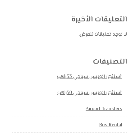
التعليقات الأخيرة
لا توجد تعليقات للعرض.
التصنيفات
‘استئجار اتوبيس سياحي 33راكب
‘استئجار اتوبيس سياحي 50راكب
Airport Transfers
Bus Rental