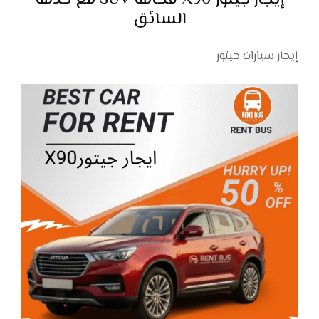
إيجار جيتور X90 فخامة SUV مع خدمة
السائق
إيجار سيارات جيتور