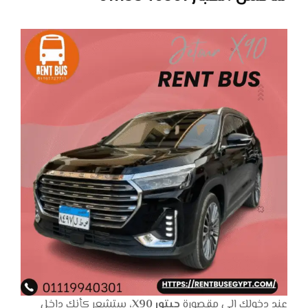
عند دخولك إلى مقصورة
جيتور X90
، ستشعر كأنك داخل