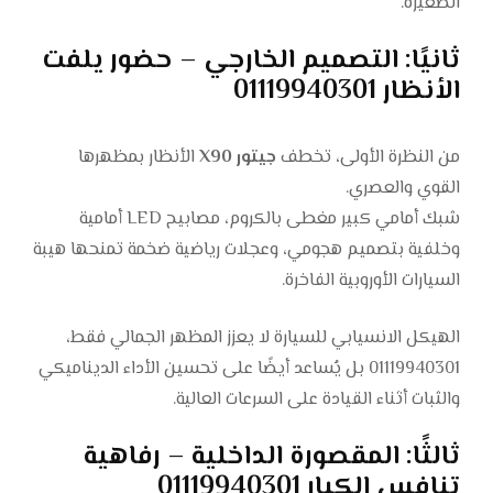
الصغيرة.
ثانيًا: التصميم الخارجي – حضور يلفت
الأنظار 01119940301
من النظرة الأولى، تخطف
جيتور X90
الأنظار بمظهرها
القوي والعصري.
شبك أمامي كبير مغطى بالكروم، مصابيح LED أمامية
وخلفية بتصميم هجومي، وعجلات رياضية ضخمة تمنحها هيبة
السيارات الأوروبية الفاخرة.
الهيكل الانسيابي للسيارة لا يعزز المظهر الجمالي فقط،
01119940301 بل يُساعد أيضًا على تحسين الأداء الديناميكي
والثبات أثناء القيادة على السرعات العالية.
ثالثًا: المقصورة الداخلية – رفاهية
تنافس الكبار 01119940301