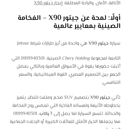
الأناقة، الأمان، والراحة المطلقة.
إيجار جيتور X90
أولًا: لمحة عن جيتور X90 – الفخامة
الصينية بمعايير عالمية
سيارة
جيتور X90
هي واحدة من أبرز طرازات شركة Jetour
التابعة لمجموعة
Chery Holding
الصينية، 01119940301 التي
أثبتت حضورها بقوة في الأسواق العالمية وبالتالي بفضل
الجمع بين التصميم العصري، القوة الميكانيكية، والسعر
التنافسي.
تأتي
جيتور X90
بتصميم SUV ضخم وملفت للنظر، يتميز
بخطوطه الأنيقة ولمساته الفاخرة التي تعكس روح الفخامة
والحداثة. تتسع السيارة لما يصل إلى
7 ركاب
، 01119940301
مما يجعلها الخيار الأمثل للعائلات الكبيرة أو الرحلات الجماعية