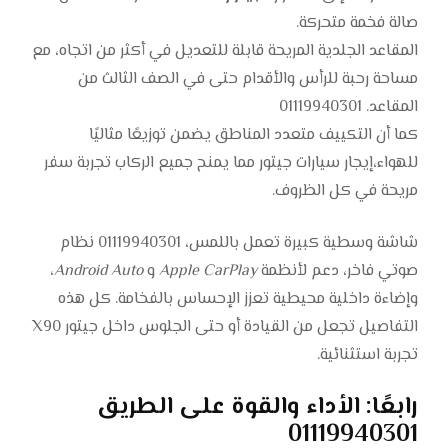
صالة فخمة متحركة.
المقاعد الجلدية المريحة قابلة للتعديل في أكثر من اتجاه، مع
مساحة رحبة للرأس والأقدام حتى في الصف الثالث من
المقاعد. 01119940301
كما أن التكييف متعدد المناطق يضمن توزيعًا مثاليًا
للهواء،إيجار سيارات جيتور مما يمنح جميع الركاب تجربة سفر
مريحة في كل الظروف.
شاشة وسطية كبيرة تعمل باللمس، 01119940301 نظام
صوتي فاخر، دعم لأنظمة
Apple CarPlay
و
Android Auto
،
وإضاءة داخلية محيطية تعزز الإحساس بالفخامة. كل هذه
التفاصيل تجعل من القيادة أو حتى الجلوس داخل جيتور X90
تجربة استثنائية.
رابعًا: الأداء والقوة على الطريق
01119940301