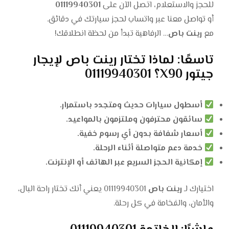
للحجز والاستعلام، اتصل الآن على
01119940301
أو تواصل معنا عبر واتساب لحجز سيارتك في دقائق.
مع
رينت باص
… الرفاهية تبدأ من لحظة انطلاقك!
تاسعًا: لماذا تختار رينت باص لإيجار
جيتور X90؟ 01119940301
أسطول سيارات حديث ومتجدد باستمرار.
سائقون محترفون وملتزمون بالمواعيد.
أسعار شفافة بدون أي رسوم خفية.
خدمة دعم متواصلة أثناء الرحلة.
إمكانية الحجز السريع عبر الهاتف أو الإنترنت.
اختيارك لـ
رينت باص
01119940301 يعني أنك تختار راحة البال،
والأمان، والفخامة في كل رحلة.