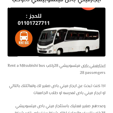
ايجارميني باص ميتسوبيشي 28راكب
ايجارميني باص
ميتسوبيشي 28راكب Rent a Mitsubishi bus
28 passengers
اذا كنت تبحث عن ايجار ميني باص صغير لك ولعائلتك بالتالي
او ايجار ميني باص لمدرسه او طلاب الجامعات
وعددهم صغير فعليك باستئجار ميني باص ميتسوبيشي