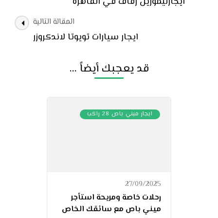
ايجارليموزين زفاف في القاهرة
التدوينات
المقالة التالية
ايجار سيارات تويوتا لاندكروزر
قد يعجبك أيضاً ...
ايجار ميني باص 28 راكب
27/09/2025
رحلات خاصة ومريحة استأجر
ميني باص مع سائقك الخاص