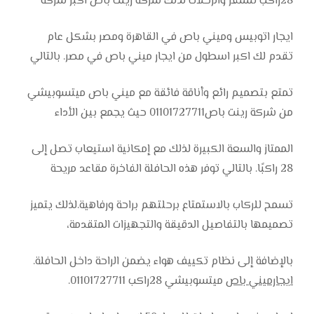
28راكب للسفر والرحلات لذلك شركة رينت باص اكبر شركة
ايجار اتوبيس وميني باص في القاهرة ومصر بشكل عام
تقدم لك اكبر اسطول من ايجار ميني باص في مصر. بالتالي
تمتع بتصميم رائع وأناقة فائقة مع ميني باص ميتسوبيشي
من شركة رينت باص01101727711 حيث يجمع بين الأداء
الممتاز والسعة الكبيرة لذلك مع إمكانية استيعاب تصل إلى
28 راكبًا. بالتالي توفر هذه الحافلة الفاخرة مقاعد مريحة
تسمح للركاب بالاستمتاع برحلتهم براحة ورفاهية.لذلك يتميز
تصميمها بالتفاصيل الدقيقة والتجهيزات المتقدمة،
بالإضافة إلى نظام تكييف هواء يضمن الراحة داخل الحافلة.
ايجارميني باص
ميتسوبيشي 28راكب 01101727711.