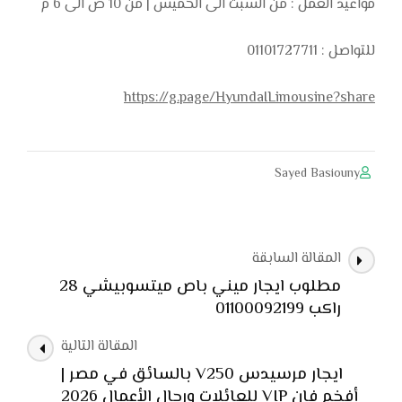
مواعيد العمل : من السبت الى الخميس | من 10 ص الى 6 م
للتواصل : 01101727711
https://g.page/HyundaILimousine?share
Sayed Basiouny
التنقل
المقالة السابقة
بين
مطلوب ايجار ميني باص ميتسوبيشي 28
التدوينات
راكب 01100092199
المقالة التالية
ايجار مرسيدس V250 بالسائق في مصر |
أفخم فان VIP للعائلات ورجال الأعمال 2026