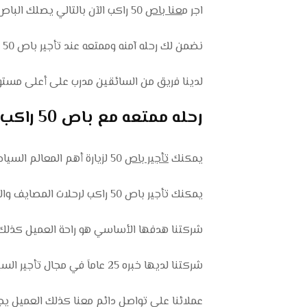
اجر م
عنا باص
50 راكب الآن بالتالي يصلك الباص في الوقت المحدد وفي المكان المحدد.
نضمن لك رحله آمنه وممتعه عند تأجير باص 50 راكب من شركة تورست.
لدينا فريق من السائقين مدرب على أعلى مستوى 
رحله ممتعه مع باص 50 راكب للايجار اليومي 01102106655
يمكنك
تأجير باص
50 لزيارة أهم المعالم السياحيه في مصر كذلك بأسعار مناسبه جداً.
يمكنك تأجير باص 50 راكب لرحلات المصايف والمشاتي كذلك للذهاب إلى رحلات الصيد.
شركتنا هدفها الأساسي هو راحة العميل كذلك الا
شركتنا لديها خبره 25 عاماَ في مجال تأجير السيارات والاتوبيسات في مصر.
عملائنا على تواصل دائم معنا كذلك العميل يجد ر