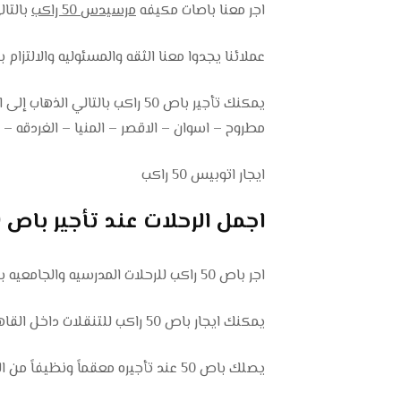
اجر معنا باصات مكيفه
مرسيدس
50 راكب
بالتا
عملائنا يجدوا معنا الثقه والمسئوليه والالتزام
يمكنك تأجير باص 50 راكب بالت
مطروح – اسوان – الاقصر – المنيا – الغردقه –
ايجار اتوبيس 50 راكب
اجمل الرحلات عند تأجير باص 50 راكب 01102106655
اجر باص 50 راكب للرحلات المدرسيه والجامعيه بالتالي يمكنك الاستمتاع بأجمل الرحلات مع الاقارب والاصدقاء.
يمكنك ايجار باص 50 راكب للتنقلات داخل القاهره كذلك للتوصيلات في مصر.
يصلك باص 50 عند تأجيره معقماً ونظيفاً من الداخل كذلك يصلك السائق اينما كنت بالباص لتوصيلك إلى وجهتك المناسبه.