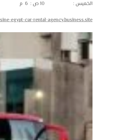
الخميس : 10 ص : 6 م
usine-egypt-car-rental-agency.business.site/