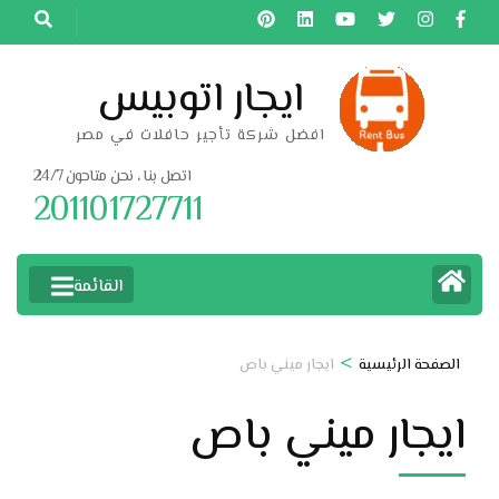
خطى
لى
لمحتوى
ايجار اتوبيس
اضغط
افضل شركة تأجير حافلات في مصر
Enter
اتصل بنا ، نحن متاحون 24/7
201101727711
القائمة
>
الصفحة الرئيسية
ايجار ميني باص
ايجار ميني باص