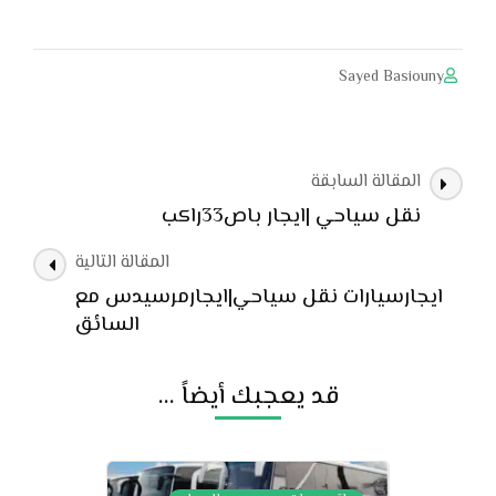
Sayed Basiouny
التنقل
المقالة السابقة
بين
نقل سياحي |ايجار باص33راكب
التدوينات
المقالة التالية
ايجارسيارات نقل سياحي|ايجارمرسيدس مع
السائق
قد يعجبك أيضاً ...