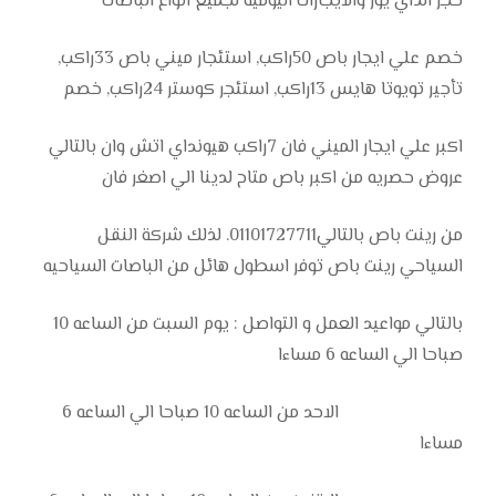
حجز الداي يوز والايجارات اليوميه لجميع انواع الباصات
خصم علي ايجار باص 50راكب, استئجار ميني باص 33راكب,
تأجير تويوتا هايس 13راكب, استئجر كوستر 24راكب, خصم
اكبر علي ايجار الميني فان 7راكب هيونداي اتش وان بالتالي
عروض حصريه من اكبر باص متاح لدينا الي اصغر فان
من رينت باص بالتالي01101727711. لذلك شركة النقل
السياحي رينت باص توفر اسطول هائل من الباصات السياحيه
بالتالي مواعيد العمل و التواصل : يوم السبت من الساعه 10
صباحا الي الساعه 6 مساءا
الاحد من الساعه 10 صباحا الي الساعه 6
مساءا