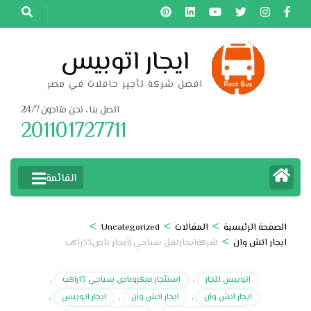
خطى
لى
لمحتوى
ايجار اتوبيس
اضغط
افضل شركة تأجير حافلات في مصر
Enter
اتصل بنا ، نحن متاحون 24/7
201101727711
القائمة
>
>
>
الصفحة الرئيسية
المقالات
Uncategorized
>
ايجار اتش وان
شركةايجارنقل سياحي |ايجار باص33راكب
اتوبيس للجار
,
استئجار ميكروباص سياحي 13راكب
,
ايجار اتش وان
,
ايجار اتش وان
,
ايجار اتوبيس
,