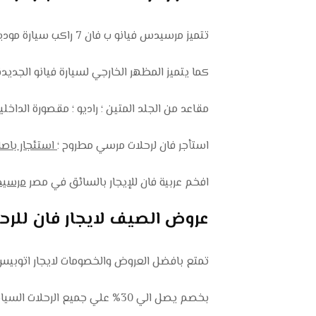
تتميز مرسيدس فيانو ب فان 7 راكب سيارة موديل حديث واسعه من الداخل ومقصورة واسعة
كما يتميز المظهر الخارجي لسيارة فيانو الجديدة
مقاعد من الجلد المتين ؛ راديو ؛ مقصورة الداخلي
استأجر فان لرحلات مرسي مطروح ؛
استئجار باصا
افخم عربية فان للإيجار بالسائق في مصر
مرسيد
عروض الصيف لايجار فان للرحلات داخ
تمتع بافضل العروض والخصومات لايجار اتوبيس
بخصم يصل الي 30% علي جميع الرحلات السياحية .