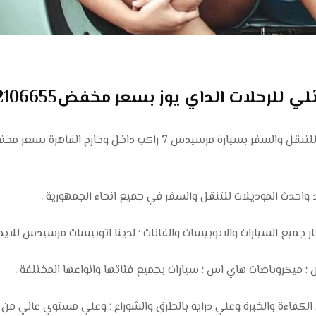
لرحلات الداي يوز بسعر مخفض01102106655
تعمل شركتنا دائما علي تقديم فانات سياحية للتنقل والسفر بسيارة مرسيدس 7 راكب داخل وخارج ا
 واحدث الموديلات للتنقل والسفر في جميع انحاء الجمهورية .
ميع السيارات والاتوبيسات والفانات ؛ لدينا اتوبيسات مرسيدس للايجا
لكفاءة والخبرة وعلي دراية بالطرق والشوراع ؛ وعلي مستوي عالي من