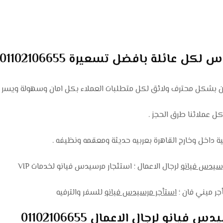
كل عائلة بافضل تسعيرة 01102106655
وزين بشكل محترف ولائق لكل متطلبات العملاء بكل امان وسهولة ويسر .
ل عملائنا طرق الحجز .
 داخل وخارج القاهرة بعربيه حديثة ومعقمه ونظيفه .
سيدس فيانو
لرجال الاعمال ؛ استئجار مرسيدس فيانو لخدمات VIP
ر ميني فان ؛
استأجر مرسيدس فيانو
للسفر والترفيه
نو لرجال الاعمال 01102106655