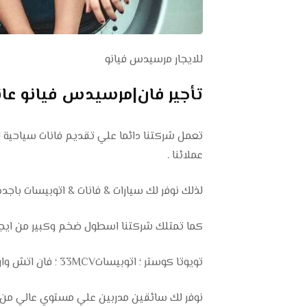
للايجار مرسيدس فيانو
تأجير فان|مرسيدس فيانو عائلي ل
عملائنا .
لذلك نوفر لك سيارات & فانات & اتوبيسات باجدد
كما تمتلك شركتنا اسطول ضخم وكبير من ايجار ج
تويوتا كوستر ؛ اتوبيسات33MCV ؛ فان اتش وان ؛ ميكروباصات هاي اس ؛ سيارات بجميع فئاتها وانواعها المختلفة .
نوفر لك سائقين مدربين علي مستوي عالي من ا