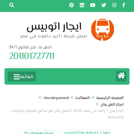
خطى
لى
لمحتوى
ايجار اتوبيس
اضغط
افضل شركة تأجير حافلات في مصر
Enter
اتصل بنا ، نحن متاحون 24/7
201101727711
القائمة
>
>
>
الصفحة الرئيسية
المقالات
Uncategorized
>
ايجار اتش وان
ايجار فان 7 راكب في مصر 2026 | أفضل فان مع سائق للمطار والرحلات
والسياحة
CHAUFFEUR SERVICE CAIRO
,
استأجر هيونداي H1
,