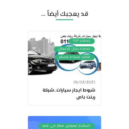
قد يعجبك أيضاً ...
,
خدمات VIP
,
خدمات رجال الاعمال
مكتب سياحه وسفر
06/02/2023
شروط ايجار سيارات..شركة
رينت باص
,
استئجار ليموزين مطار في مصر