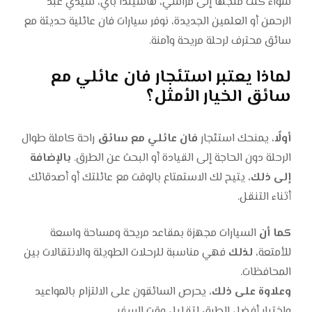
سواء كنت متجهًا إلى مراسي، هاسيندا باي، سيدي عبد
الرحمن أو العلمين الجديدة، نوفر سيارات فان عائلية حديثة مع
سائق محترف لرحلة مريحة وآمنة.
لماذا يعتبر استئجار فان عائلي مع
سائق الخيار الأمثل؟
أولًا
، يمنحك استئجار
فان عائلي مع سائق
راحة كاملة طوال
الرحلة دون الحاجة إلى القيادة أو البحث عن الطرق.
بالإضافة
إلى ذلك
، يتيح لك الاستمتاع بالوقت مع عائلتك أو أصدقائك
أثناء التنقل.
كما أن
السيارات مجهزة بمقاعد مريحة ومساحة واسعة
للأمتعة،
لذلك
فهي مناسبة للرحلات الطويلة والانتقالات بين
المحافظات.
وعلاوة على ذلك
، يحرص السائقون على الالتزام بالمواعيد
واختيار أفضل الطرق لتقليل وقت السفر.