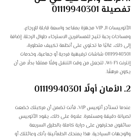
تفصيلة 01119940301
الأتوبيسات الـ VIP مجهزة بمقاعد واسعة قابلة للإرجاع،
ومساحات رحبة تتيح للمسافرين الاسترخاء طوال الرحلة. إضافة
إلى ذلك، غالبًا ما تحتوي على أنظمة تكييف متطورة،
01119940301 شاشات ترفيهية فردية أو جماعية، وخدمات
إنترنت Wi-Fi، لتجعل من وقت التنقل وقتًا ممتعًا بدلًا من أن
يكون مرهقًا.
2. الأمان أولًا 01119940301
عندما تستأجر أتوبيس VIP، فأنت تضمن أن مركبتك خضعت
لصيانة دقيقة ومستمرة. علاوة على ذلك، يقود الأتوبيس
سائقون محترفون على دراية كاملة بالطرق السريعة
والوجهات السياحية. هذا يمنحك الطمأنينة بأنك وعائلتك أو