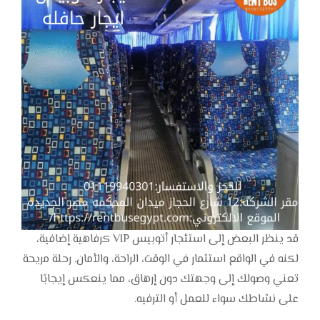
قد ينظر البعض إلى استئجار أتوبيس VIP كرفاهية إضافية،
لكنه في الواقع استثمار في الوقت، الراحة، والأمان. رحلة مريحة
تعني وصولك إلى وجهتك دون إرهاق، مما ينعكس إيجابًا
على نشاطك سواء للعمل أو الترفيه.