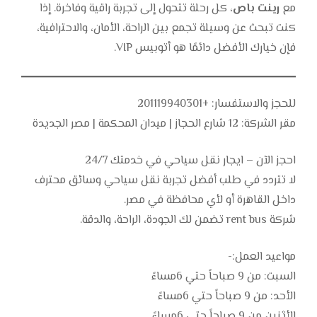
مع
رينت باص
، كل رحلة تتحول إلى تجربة راقية وفاخرة. إذا
كنت تبحث عن وسيلة تجمع بين الراحة، الأمان، والاحترافية،
فإن خيارك الأفضل دائمًا هو أتوبيس VIP.
للحجز والاستفسار: +201119940301
مقر الشركة: 12 شارع الحجاز | ميدان المحكمة | مصر الجديدة
احجز الآن – ايجار نقل سياحي في خدمتك 24/7
لا تتردد في طلب أفضل تجربة نقل سياحي وسائق محترف
داخل القاهرة أو لأي محافظة في مصر.
شركة rent bus تضمن لك الجودة، الراحة، والدقة.
مواعيد العمل:-
السبت: من 9 صباحاً حتي 6مساءً
الأحد: من 9 صباحاً حتي 6مساءً
الأثنين من 9 صباحاً حتي 6مساءً