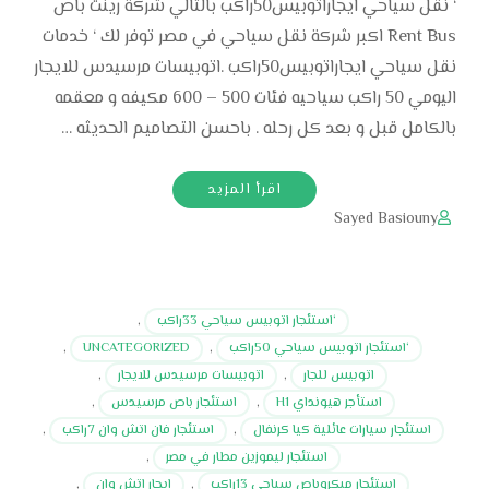
‘ نقل سياحي ايجاراتوبيس50راكب بالتالي شركة رينت باص
Rent Bus اكبر شركة نقل سياحي في مصر توفر لك ‘ خدمات
نقل سياحي ايجاراتوبيس50راكب .اتوبيسات مرسيدس للايجار
اليومي 50 راكب سياحيه فئات 500 – 600 مكيفه و معقمه
بالكامل قبل و بعد كل رحله . باحسن التصاميم الحديثه …
اقرأ المزيد
Sayed Basiouny
‘استئجار اتوبيس سياحي 33راكب
,
‘استئجار اتوبيس سياحي 50راكب
,
UNCATEGORIZED
,
اتوبيس للجار
,
اتوبيسات مرسيدس للايجار
,
استأجر هيونداي H1
,
استئجار باص مرسيدس
,
استئجار سيارات عائلية كيا كرنفال
,
استئجار فان اتش وان 7راكب
,
استئجار ليموزين مطار في مصر
,
استئجار ميكروباص سياحي 13راكب
,
ايجار اتش وان
,