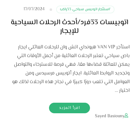
17/07/2024
‘استئجار اتوبيس سياحي 33راكب
اتوبيسات 33فرد/أحدث الرحلات السياحية
للإيجار
استأجر VAN VIP هيونداي اتش وان للرحلات العائلي ايجار
باص سياحي تعتبر الرحلات العائلية من أجمل الأوقات التي
يمكن للعائلة قضاءها معًا، فهي فرصة للاسترخاء والتواصل
وتجديد الروابط العائلية. ايجار أتوبيس مرسيدس ومن
العوامل التي تلعب دورًا كبيرًا في نجاح هذه الرحلات لذلك هو
اختيار …
اقرأ المزيد
Sayed Basiouny