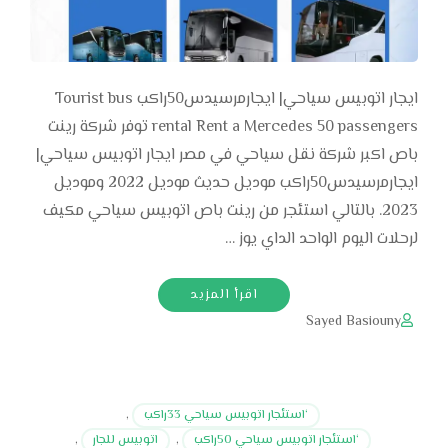
ايجار اتوبيس سياحي| ايجارمرسيدس50راكب Tourist bus
rental Rent a Mercedes 50 passengers توفر شركة رينت
باص اكبر شركة نقل سياحي في مصر ايجار اتوبيس سياحي|
ايجارمرسيدس50راكب موديل حديث موديل 2022 وموديل
2023. بالتالي استئجر من رينت باص اتوبيس سياحي مكيف
لرحلات اليوم الواحد الداي يوز …
اقرأ المزيد
Sayed Basiouny
‘استئجار اتوبيس سياحي 33راكب
,
‘استئجار اتوبيس سياحي 50راكب
,
اتوبيس للجار
,