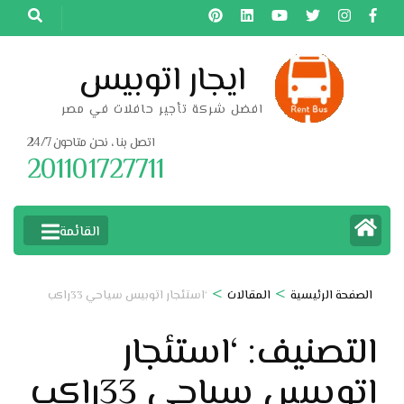
خطى
لى
لمحتوى
ايجار اتوبيس
اضغط
افضل شركة تأجير حافلات في مصر
Enter
اتصل بنا ، نحن متاحون 24/7
201101727711
القائمة
>
>
الصفحة الرئيسية
المقالات
‘استئجار اتوبيس سياحي 33راكب
التصنيف:
‘استئجار
اتوبيس سياحي 33راكب