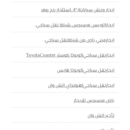
ايجار وحش سيارات4*4..استئجار رنج روفر
ايجاراتوبيس مرسيدس..شركة نقل سياحي
ايجارميني باص من شركةنقل سياحي
ايجارنقل سياحي|تويوتا كوستر ToyotaCoaster
ايجارنقل سياحي|تويوتا هايس
ايجارنقل سياحي|هيونداي اتش وان
باص مرسيدس للايجار
تأجير اتش وان