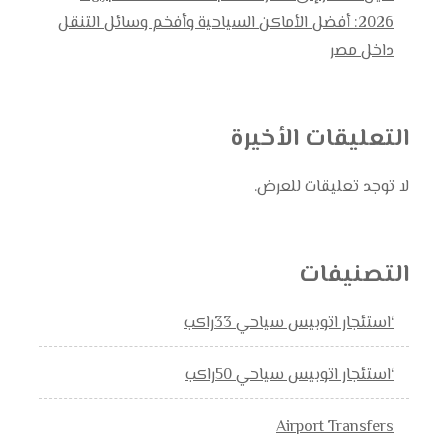
2026: أفضل الأماكن السياحية وأفخم وسائل التنقل
داخل مصر
التعليقات الأخيرة
لا توجد تعليقات للعرض.
التصنيفات
‘استئجار اتوبيس سياحي 33راكب
‘استئجار اتوبيس سياحي 50راكب
Airport Transfers