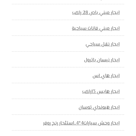
ايجار ميني باص 28 راكب
ايجار ميني فانات سياحية
ايجار نقل سياحي
ايجار نيسان باترول
ايجار هاي اس
ايجار هايس 13راكب
ايجار هيونداي توسان
ايجار وحش سيارات4*4..استئجار رنج روفر