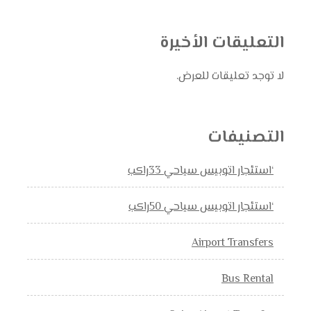
التعليقات الأخيرة
لا توجد تعليقات للعرض.
التصنيفات
‘استئجار اتوبيس سياحي 33راكب
‘استئجار اتوبيس سياحي 50راكب
Airport Transfers
Bus Rental