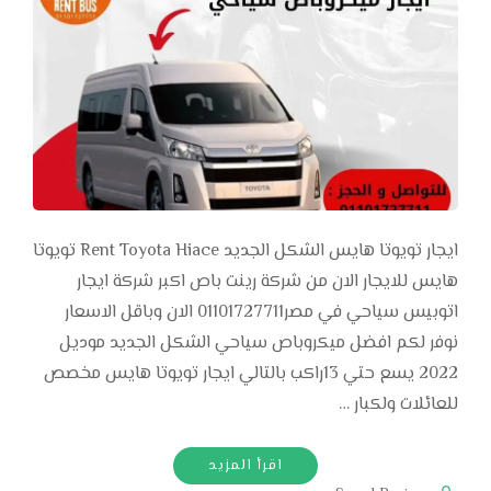
ايجار تويوتا هايس الشكل الجديد Rent Toyota Hiace تويوتا
هايس للايجار الان من شركة رينت باص اكبر شركة ايجار
اتوبيس سياحي في مصر01101727711 الان وباقل الاسعار
نوفر لكم افضل ميكروباص سياحي الشكل الجديد موديل
2022 يسع حتي 13راكب بالتالي ايجار تويوتا هايس مخصص
للعائلات ولكبار …
اقرأ المزيد