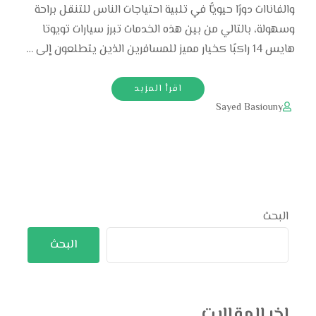
والفاناات دورًا حيويًّا في تلبية احتياجات الناس للتنقل براحة
وسهولة، بالتالي من بين هذه الخدمات تبرز سيارات تويوتا
هايس 14 راكبًا كخيار مميز للمسافرين الذين يتطلعون إلى …
اقرأ المزيد
Sayed Basiouny
البحث
البحث
اخر المقالات