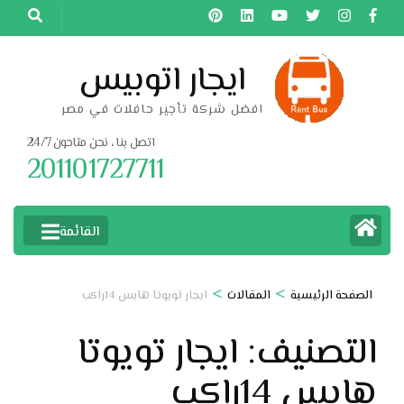
خطى
لى
لمحتوى
ايجار اتوبيس
اضغط
افضل شركة تأجير حافلات في مصر
Enter
اتصل بنا ، نحن متاحون 24/7
201101727711
القائمة
>
>
الصفحة الرئيسية
المقالات
ايجار تويوتا هايس 14راكب
التصنيف:
ايجار تويوتا
هايس 14راكب