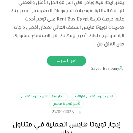
يعتبر ايجار ميكروباص هاي اس هو الحل الأمثل والعملي
للرحلات العائلية وتوصيلات المجموعات الصغيرة في مصر. بناءً
عليه، حرصت شركة Rent Bus Egypt على توفير أحدث
موديلات تويوتا هايس السقف العالي لضمان أقصى درجات
الراحة. ونتيجة لذلك، أصبح بإمكانك الآن الاستمتاع بمشوارك
دون القلق من …
اقرأ المزيد
Sayed Basiouny
ايجار تويوتا هايس 14راكب
,
ايجار ميكروباص تويوتا هايس
,
تأجير تويوتا هايس
27/09/2025
إيجار تويوتا هايس العملية في متناول