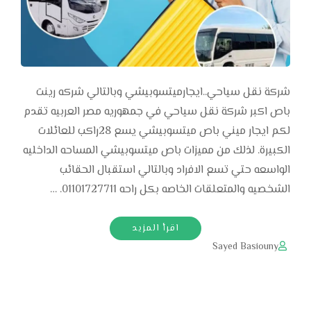
شركة نقل سياحي..ايجارميتسوبيشي وبالتالي شركه رينت
باص اكبر شركة نقل سياحي في جمهوريه مصر العربيه تقدم
لكم ايجار ميني باص ميتسوبيشي يسع 28راكب للعائلات
الكبيرة. لذلك من مميزات باص ميتسوبيشي المساحه الداخليه
الواسعه حتي تسع الافراد وبالتالي استقبال الحقائب
الشخصيه والمتعلقات الخاصه بكل راحه 01101727711. …
اقرأ المزيد
Sayed Basiouny