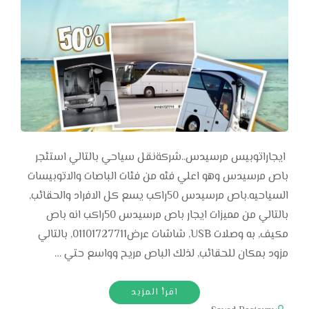
ايجاراتوبيس مرسيدس..شركةنقل سياحي بالتالي استئجر
باص مرسيدس وهو اعلي فئه من فئات الباصات والاتوبيسات
السياحيه.باص مرسيدس 50راكب يسع كل الافراد والحقائب,
بالتالي من مميزات ايجار باص مرسيدس 50راكب انه باص
مكيف, به وصلات USB, شاشات عرض01101727711, بالتالي
مزود بمكان للحقائب, لذلك الباص مريح وواسع حتي …
اقرأ المزيد