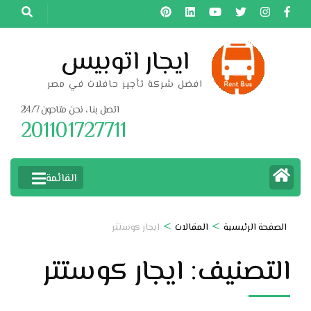
خطى
لى
لمحتوى
ايجار اتوبيس
اضغط
افضل شركة تأجير حافلات في مصر
Enter
اتصل بنا ، نحن متاحون 24/7
201101727711
القائمة
>
>
الصفحة الرئيسية
المقالات
ايجار كوستتر
التصنيف:
ايجار كوستتر