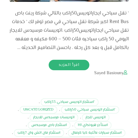
‘ نقل سياحي ايجاراتوبيس50راكب بالتالي شركة رينت باص
Rent Bus اكبر شركة نقل سياحي في مصر توفر لك ‘ خدمات
نقل سياحي ايجاراتوبيس50راكب .اتوبيسات مرسيدس للايجار
اليومي 50 راكب سياحيه فئات 500 – 600 مكيفه و معقمه
بالكامل قبل و بعد كل رحله . باحسن التصاميم الحديثه …
اقرأ المزيد
Sayed Basiouny
‘استئجار اتوبيس سياحي 33راكب
,
‘استئجار اتوبيس سياحي 50راكب
,
UNCATEGORIZED
,
اتوبيس للجار
,
اتوبيسات مرسيدس للايجار
,
استأجر هيونداي H1
,
استئجار باص مرسيدس
,
استئجار سيارات عائلية كيا كرنفال
,
استئجار فان اتش وان 7راكب
,