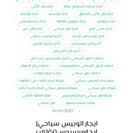
ايجار سيارات استقبال مطار
,
ايجار فان عائلي
,
ايجار فان عائلي بالسائق
,
ايجار كوستتر
,
ايجار كوستر
,
ايجار ليموزين
,
ايجار ليموزين القاهره
,
ايجار ميتسوبيشي
,
ايجار ميني باص
,
ايجار نقل سياحي
,
ايجار هاي اس
,
باص مرسيدس للايجار
,
تأجير اتوبيس سياحي
,
تأجير باص مرسيدس
,
تأجير تويوتا هايس
,
تأجير فان اتش وان
,
خدمات النقل السياحي | ايجار كوستر من رينت باص
,
خدمات النقل السياحي ايجاراتوبيسات
,
خدمات رجال الاعمال
,
خدمات نقل سياحي
,
رحلات اليوم الواحد
,
سعر ايجار اتوبيس سياحي
,
شركة إيجار حافلات في القاهرة
,
شركة نقل سياحي
,
شركةايجارنقل سياحي |ايجار باص33راكب
,
شركةنقل سياحي استئجاراتوبيس
,
مطار القاهره الدولي
,
مكتب سياحه وسفر
,
نقل سياحي
10/09/2023
ايجار اتوبيس سياحي|
ايجارمرسيدس50راكب