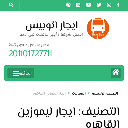
خطى
لى
لمحتوى
ايجار اتوبيس
اضغط
افضل شركة تأجير حافلات في مصر
Enter
اتصل بنا ، نحن متاحون 24/7
201101727711
القائمة
>
>
الصفحة الرئيسية
المقالات
ايجار ليموزين القاهره
التصنيف:
ايجار ليموزين
القاهره