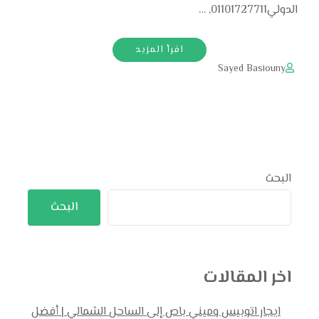
الدولي01101727711, …
اقرأ المزيد
Sayed Basiouny
البحث
البحث
اخر المقالات
ايجار اتوبيس وميني باص إلى الساحل الشمالي | أفضل