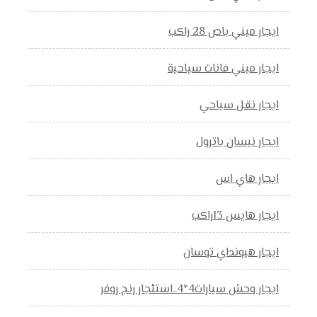
ايجار ميني باص 28 راكب
ايجار ميني فانات سياحية
ايجار نقل سياحي
ايجار نيسان باترول
ايجار هاي اس
ايجار هايس 13راكب
ايجار هيونداي توسان
ايجار وحش سيارات4*4..استئجار رنج روفر