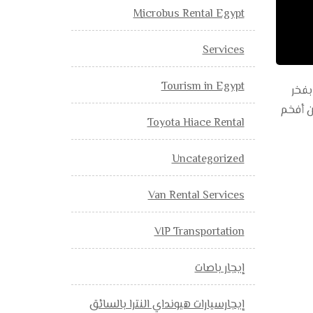
Microbus Rental Egypt
Services
Tourism in Egypt
اسم مرسيدس بنز بفخر
 بالتالي يتألق فان مرسيدس فيانو V250 كواحد من أفخم
Toyota Hiace Rental
Uncategorized
Van Rental Services
VIP Transportation
إيجار باصات
إيجارسيارات هيونداي النترا بالسائق