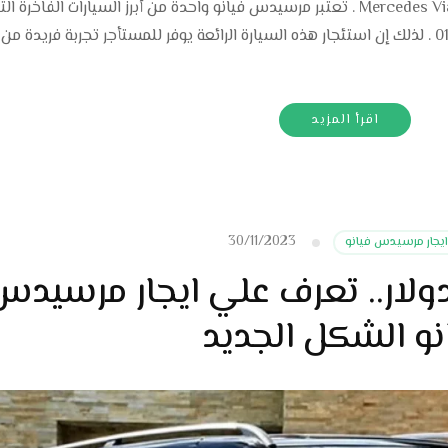
خدمة ايجار مرسيدس فيانو Mercedes Viano rental service . تعتبر مرسيدس فيانو واحدة من أبرز السيارات الفاخرة ا
تتمتع بتصميم أنيق وأداء استثنائي 01101727711 . لذلك إن استئجار هذه السيارة الرائعة يوفر للمستأجر تجربة فريد
اقرأ المزيد
30/11/2023
ايجار مرسيدس فيانو
دولار.. تعرف علي ايجار مرسيدس
نو الشكل الجديد