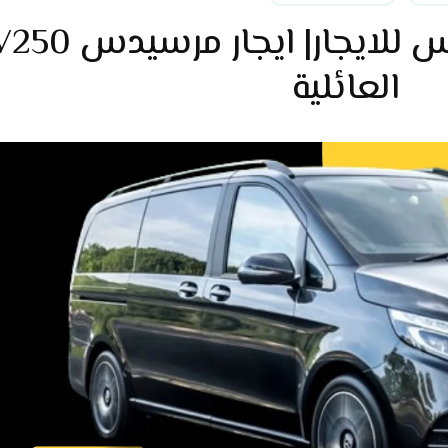
افخم فان مرسيدس للايجار| ايجار مرسيدس
العائلية