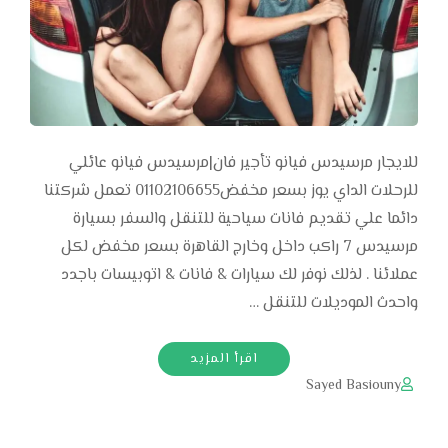
للايجار مرسيدس فيانو تأجير فان|مرسيدس فيانو عائلي
للرحلات الداي يوز بسعر مخفض01102106655 تعمل شركتنا
دائما علي تقديم فانات سياحية للتنقل والسفر بسيارة
مرسيدس 7 راكب داخل وخارج القاهرة بسعر مخفض لكل
عملائنا . لذلك نوفر لك سيارات & فانات & اتوبيسات باجدد
واحدث الموديلات للتنقل …
اقرأ المزيد
Sayed Basiouny