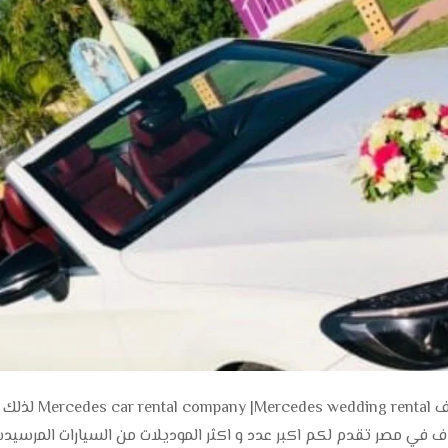
شركةتأجيرسيارات مرسيدس ايجارمرسيدس زفاف ding rental
اف في مصر تقدم لكم اكبر عدد و اكثر الموديلات من السيارات المرسي