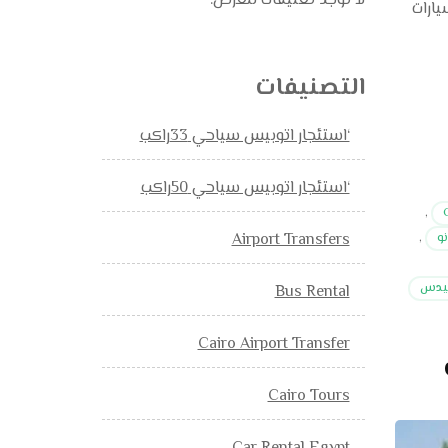
لا توجد تعليقات للعرض.
 المرسيدس السيدان وال suv, بالتالي سيارات
التصنيفات
‘استئجار اتوبيس سياحي 33راكب
‘استئجار اتوبيس سياحي 50راكب
,
Airport Transfers
و
,
سيدس
Bus Rental
Cairo Airport Transfer
Cairo Tours