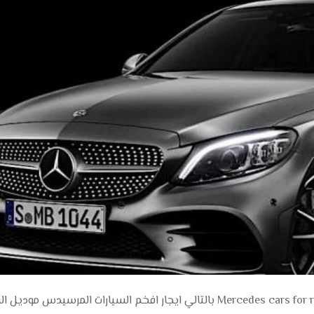
سيارات مرسيدس للايجار بالقاهره Mercedes cars for rent in Cairo بالتالي ايجار افخم السيارات المرسيد