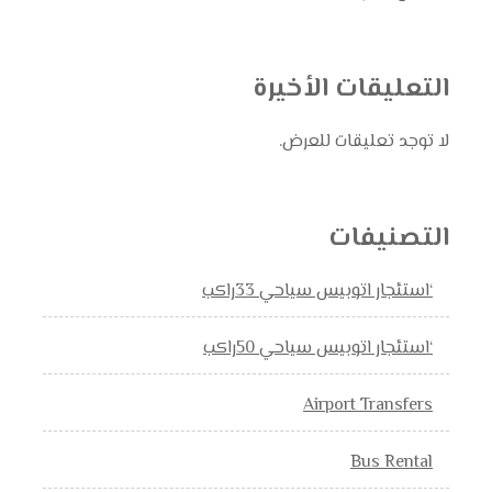
التعليقات الأخيرة
لا توجد تعليقات للعرض.
التصنيفات
‘استئجار اتوبيس سياحي 33راكب
‘استئجار اتوبيس سياحي 50راكب
Airport Transfers
Bus Rental