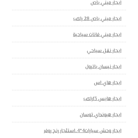
ايجار ميني باص
ايجار ميني باص 28 راكب
ايجار ميني فانات سياحية
ايجار نقل سياحي
ايجار نيسان باترول
ايجار هاي اس
ايجار هايس 13راكب
ايجار هيونداي توسان
ايجار وحش سيارات4*4..استئجار رنج روفر