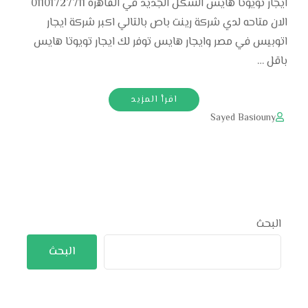
ايجار تويوتا هايس الشكل الجديد في القاهره 01101727711
الان متاحه لدي شركة رينت باص بالتالي اكبر شركة ايجار
اتوبيس في مصر وايجار هايس توفر لك ايجار تويوتا هايس
باقل …
اقرأ المزيد
Sayed Basiouny
البحث
البحث