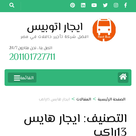
خطى
لى
لمحتوى
ايجار اتوبيس
اضغط
افضل شركة تأجير حافلات في مصر
Enter
اتصل بنا ، نحن متاحون 24/7
201101727711
القائمة
>
>
الصفحة الرئيسية
المقالات
ايجار هايس 13راكب
التصنيف:
ايجار هايس
13راكب