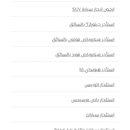
ارخص ايجار سيارة SUV
استأجر جيتورT2 بالسائق
استأجر ميكروباص فوتون بالسائق
استأجر ميكروباص فورد بالسائق
استأجر هيونداي h1
استئجار اتوبيس
استئجار باص مرسيدس
استئجار سيارات