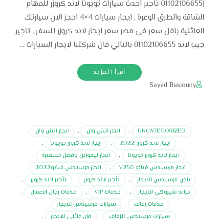
|01102106655 تاجير احدث سيارات تويوتا لاند كروزر للمهام
الشاقة والطرق الوعرة , ايجار سيارات 4×4 احجز الان سيارتك
العائلية باقل سعر في مصر سعر ايجار لاند كروزر للسفر , تاجير
جيب لاند 01102106655 بالتالي فان شركتنا لايجار السيارات …
اقرأ المزيد
Sayed Basiouny
UNCATEGORIZED
,
ايجار اتش وان
,
ايجار اتش وان
,
ايجار لاند كروزر 2022
,
ايجار لاند كروزر تويوتا
,
ايجار لاند كروزر تويوتا
,
ايجار ليموزين بافضل تسعيرة
,
ايجار مرسيدس فيانو V250
,
ايجار مرسيدس فيانو2022
,
باص مرسيدس للايجار
,
تأجير لاند كروزر
,
تأجير لاند كروزر
,
جراند شيروكي للايجار
,
خدمات VIP
,
خدمات رجال الاعمال
,
خدمات زفاف
,
سيارات مرسيدس للايجار
,
سيارات مرسيدس للزفاف
,
فان عائلي للايجار
,