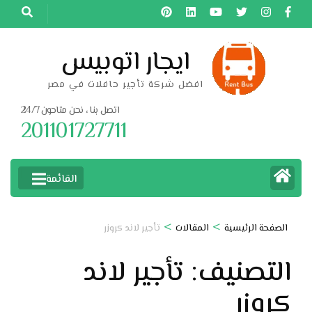
خطى
لى
لمحتوى
ايجار اتوبيس
اضغط
افضل شركة تأجير حافلات في مصر
Enter
اتصل بنا ، نحن متاحون 24/7
201101727711
القائمة
>
>
الصفحة الرئيسية
المقالات
تأجير لاند كروزر
التصنيف:
تأجير لاند
كروزر