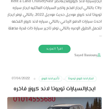
ايجارسياره لاند كروزر|مدينةنصر Rent a Land Cruiser|Nasr
City بالتالي ايجار افخم واكبر السيارات العائليه ايجار سياره
تويوتا لاند كروزر موديل حديث موديل 2022. بالتالي نوفر ايجار
احدث سيارات الدفع الرباعي بالتالي سياره لاند كروزر الفخمه
لتحمل الطرق الوعره بالتالي نوفر تاجير سيارة ذات قدرة مذهلة
…
اقرأ المزيد
Sayed Basiouny
07/04/2022
ايجار لاند كروزر تويوتا
,
تأجير لاند كروزر
ايجارالسيارات تويوتا لاند كروزر فاخره