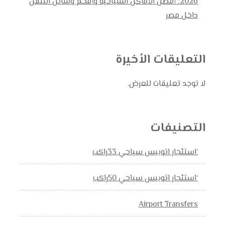
2026: أفضل الأماكن السياحية وأفخم وسائل التنقل
داخل مصر
التعليقات الأخيرة
لا توجد تعليقات للعرض.
التصنيفات
‘استئجار اتوبيس سياحي 33راكب
‘استئجار اتوبيس سياحي 50راكب
Airport Transfers