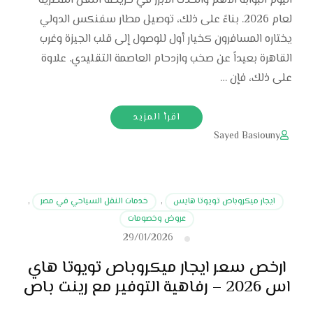
اليوم البوابة الأهم والحدث الأبرز في خريطة النقل المصرية
لعام 2026. بناءً على ذلك، توصيل مطار سفنكس الدولي
يختاره المسافرون كخيار أول للوصول إلى قلب الجيزة وغرب
القاهرة بعيداً عن صخب وازدحام العاصمة التقليدي. علاوة
على ذلك، فإن …
اقرأ المزيد
Sayed Basiouny
ايجار ميكروباص تويوتا هايس
,
خدمات النقل السياحي في مصر
,
عروض وخصومات
29/01/2026
ارخص سعر ايجار ميكروباص تويوتا هاي
اس 2026 – رفاهية التوفير مع رينت باص