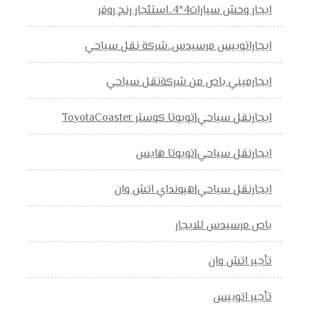
ايجار وحش سيارات4*4..استئجار رنج روفر
ايجاراتوبيس مرسيدس..شركة نقل سياحي
ايجارميني باص من شركةنقل سياحي
ايجارنقل سياحي|تويوتا كوستر ToyotaCoaster
ايجارنقل سياحي|تويوتا هايس
ايجارنقل سياحي|هيونداي اتش وان
باص مرسيدس للايجار
تأجير اتش وان
تأجير اتوبيس