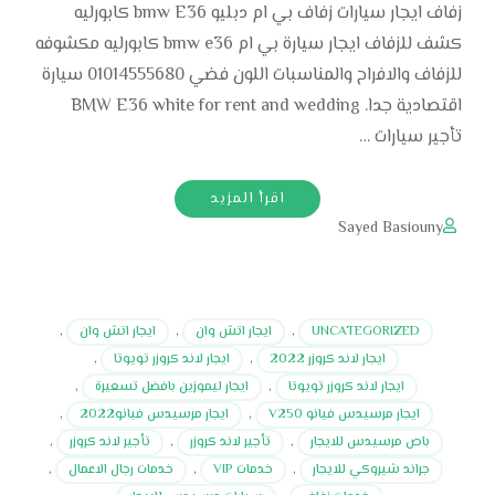
زفاف ايجار سيارات زفاف بي ام دبليو bmw E36 كابورليه
كشف للزفاف ايجار سيارة بي ام bmw e36 كابورليه مكشوفه
للزفاف والافراح والمناسبات اللون فضي 01014555680 سيارة
اقتصادية جدا. BMW E36 white for rent and wedding
تأجير سيارات …
اقرأ المزيد
Sayed Basiouny
UNCATEGORIZED
,
ايجار اتش وان
,
ايجار اتش وان
,
ايجار لاند كروزر 2022
,
ايجار لاند كروزر تويوتا
,
ايجار لاند كروزر تويوتا
,
ايجار ليموزين بافضل تسعيرة
,
ايجار مرسيدس فيانو V250
,
ايجار مرسيدس فيانو2022
,
باص مرسيدس للايجار
,
تأجير لاند كروزر
,
تأجير لاند كروزر
,
جراند شيروكي للايجار
,
خدمات VIP
,
خدمات رجال الاعمال
,