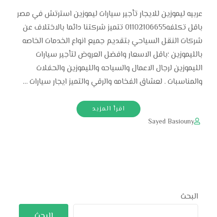
عربيه ليموزين للايجار تأجير سيارات ليموزين استرتش في مصر
باقل تكلفه01102106655 تتميز شركتنا دائما بالاختلاف عن
شركات النقل السياحي بتقديم جميع انواع الخدمات الخاصه
بالليموزين ؛باقل الاسعار وافضل العروض لتأجير سيارات
الليموزين لرجال الاعمال والسياحه والليموزين والحفلات
والمناسبات . لعشاق الفخامه والرقي والتميز ايجار سيارات …
اقرأ المزيد
Sayed Basiouny
البحث
البحث