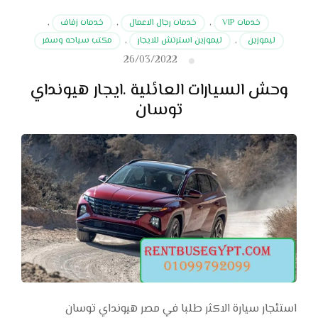
خدمات VIP
,
خدمات رجال الاعمال
,
خدمات زفاف
,
ليموزين
,
ليموزين استرتش للايجار
,
مكتب سياحه وسفر
26/03/2022
وحش السيارات العائلية .ايجار هيونداي
توسان
استئجار سيارة الاكثر طلبا في مصر هيونداي توسان