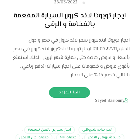
26/03/2022
ايجار تويوتا لاند كروزر السيارة المفعمة
بالفخامة و الرقى
ايجار تويوتا لاندكروزر سعر لاند كروزر في مصر و دول
الخليج01101727711 ايجار تويوتا لاندكروزر لاند كروزر في مصر
بأسعار و عروض خاصة حتى نهاية شهر ابريل . لذلك استمتع
بأقوى عروض و خصومات على ايجار سيارات الدفع رباعي .
بالتالي خصم 15 % على الايجار …
اقرأ المزيد
Sayed Basiouny
ايجار جراند شيروكي
,
ايجار ليموزين بافضل تسعيرة
,
جراند شيروكي للايجار
,
خدمات VIP
,
خدمات رجال الاعمال
,