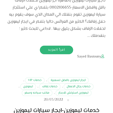
تأجير سيارات ليموزين بالقاهرة أجر ليموزين لحفلات الزفاف
باقل وافضل الاسعار-01102106655 بتفكر/ي علي استئجار
سيارة ليموزين تقوم بنقلك الي المكان الذي سوف يقوم بيه
حفل زفافك؟ الكثير من العرائس حاليا بتفكر في ايجار ليموزين
لحفلات الزفاف بشكل يليق بيها . لاداعي للبحث كثير ؛
بنقدملك …
اقرأ المزيد
Sayed Basiouny
ايجار ليموزين بافضل تسعيرة
,
خدمات VIP
,
خدمات رجال الاعمال
,
خدمات زفاف
,
ليموزين
,
ليموزين استرتش للايجار
,
مكتب سياحه وسفر
20/03/2022
خدمات ليموزين-ايجار سيارات ليموزين