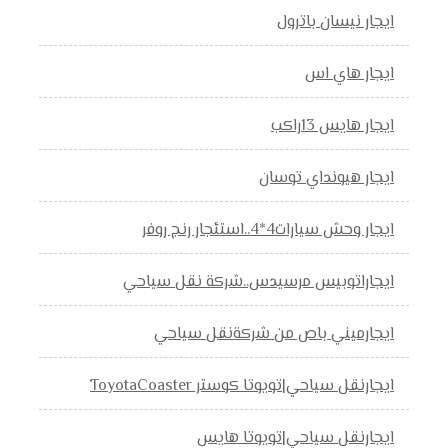
ايجار نيسان باترول
ايجار هاي اس
ايجار هايس 13راكب
ايجار هيونداي توسان
ايجار وحش سيارات4*4..استئجار رنج روفر
ايجاراتوبيس مرسيدس..شركة نقل سياحي
ايجارميني باص من شركةنقل سياحي
ايجارنقل سياحي|تويوتا كوستر ToyotaCoaster
ايجارنقل سياحي|تويوتا هايس