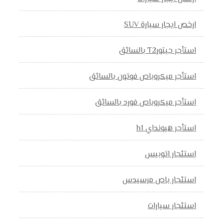
ارخص ايجار سيارة SUV
استأجر جيتورT2 بالسائق
استأجر ميكروباص فوتون بالسائق
استأجر ميكروباص فورد بالسائق
استأجر هيونداي h1
استئجار اتوبيس
استئجار باص مرسيدس
استئجار سيارات