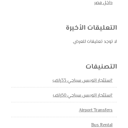
داخل مصر
التعليقات الأخيرة
لا توجد تعليقات للعرض.
التصنيفات
‘استئجار اتوبيس سياحي 33راكب
‘استئجار اتوبيس سياحي 50راكب
Airport Transfers
Bus Rental