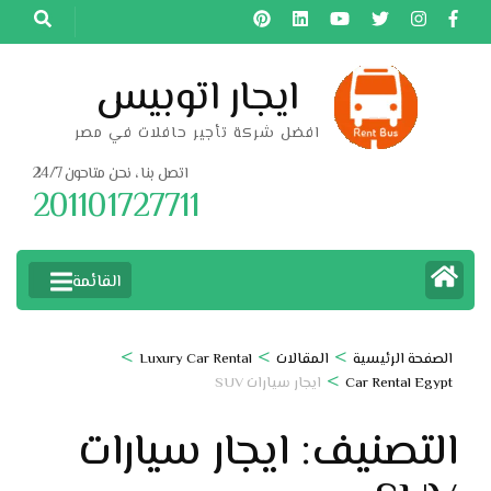
خطى
لى
لمحتوى
ايجار اتوبيس
اضغط
افضل شركة تأجير حافلات في مصر
Enter
اتصل بنا ، نحن متاحون 24/7
201101727711
القائمة
>
>
>
الصفحة الرئيسية
المقالات
Luxury Car Rental
>
Car Rental Egypt
ايجار سيارات SUV
التصنيف:
ايجار سيارات