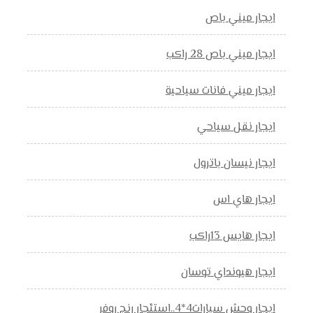
ايجار ميني باص
ايجار ميني باص 28 راكب
ايجار ميني فانات سياحية
ايجار نقل سياحي
ايجار نيسان باترول
ايجار هاي اس
ايجار هايس 13راكب
ايجار هيونداي توسان
ايجار وحش سيارات4*4..استئجار رنج روفر