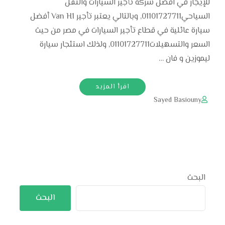
للإيجار في افضل شركة تأجير السيارات والنقل
السياحي01101727711, وبالتالي يعتبر تأجير Van H1 أفضل
سيارة عائلية في قطاع تأجير السيارات في مصر من حيث
السعر والتسهيلات01101727711, ولذلك استئجار سيارة
ليموزين و فان …
اقرأ المزيد
Sayed Basiouny
البحث
البحث