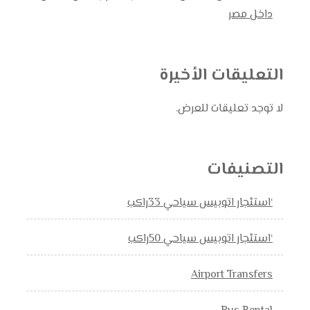
داخل مصر
التعليقات الأخيرة
لا توجد تعليقات للعرض.
التصنيفات
‘استئجار اتوبيس سياحي 33راكب
‘استئجار اتوبيس سياحي 50راكب
Airport Transfers