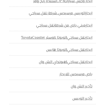
ايجار وحش سيارات4*4..استئجار رنج روفر
ايجاراتوبيس مرسيدس..شركة نقل سياحي
ايجارميني باص من شركةنقل سياحي
ايجارنقل سياحي|تويوتا كوستر ToyotaCoaster
ايجارنقل سياحي|تويوتا هايس
ايجارنقل سياحي|هيونداي اتش وان
باص مرسيدس للايجار
تأجير اتش وان
تأجير اتوبيس