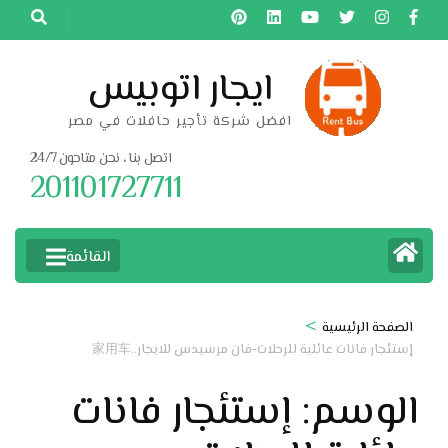
خطى
لى
لمحتوى
ايجار اتوبيس
اضغط
افضل شركة تأجير حافلات في مصر
Enter
اتصل بنا ، نحن متاحون 24/7
201101727711
القائمة
>
الصفحة الرئيسية
إستئجار فانات عائلية للرحلات-فان مرسيدس للايجار..家用车
الوسم:
إستئجار فانات