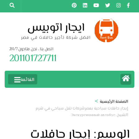
خطى
لى
لمحتوى
ايجار اتوبيس
اضغط
افضل شركة تأجير حافلات في مصر
Enter
اتصل بنا ، نحن متاحون 24/7
201101727711
القائمة
>
الصفحة الرئيسية
إيجار حافلات سياحية بمصرشركات نقل سياحي في شرم
الشيخ..Экскурсионный автобус
الوسم:
إيجار حافلات