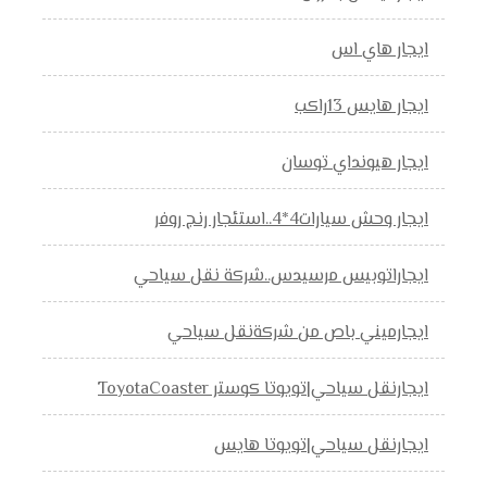
ايجار هاي اس
ايجار هايس 13راكب
ايجار هيونداي توسان
ايجار وحش سيارات4*4..استئجار رنج روفر
ايجاراتوبيس مرسيدس..شركة نقل سياحي
ايجارميني باص من شركةنقل سياحي
ايجارنقل سياحي|تويوتا كوستر ToyotaCoaster
ايجارنقل سياحي|تويوتا هايس