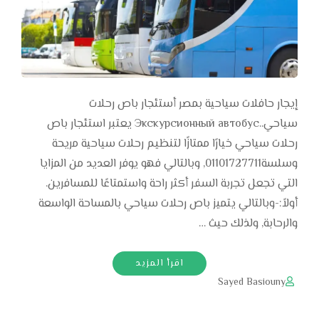
إيجار حافلات سياحية بمصر أستئجار باص رحلات
سياحي..Экскурсионный автобус يعتبر استئجار باص
رحلات سياحي خيارًا ممتازًا لتنظيم رحلات سياحية مريحة
وسلسة01101727711, وبالتالي فهو يوفر العديد من المزايا
التي تجعل تجربة السفر أكثر راحة واستمتاعًا للمسافرين.
أولاً:-وبالتالي يتميز باص رحلات سياحي بالمساحة الواسعة
والرحابة, ولذلك حيث …
اقرأ المزيد
Sayed Basiouny