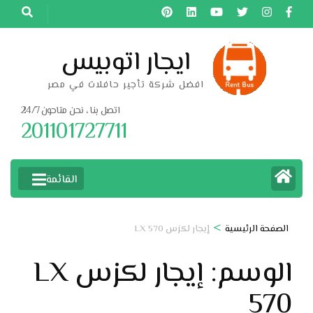
خطى
لى
لمحتوى
ايجار اتوبيس
اضغط
افضل شركة تأجير حافلات في مصر
Enter
اتصل بنا ، نحن متاحون 24/7
201101727711
القائمة
>
الصفحة الرئيسية
إيجار لكزس LX 570
الوسم:
إيجار لكزس LX
570