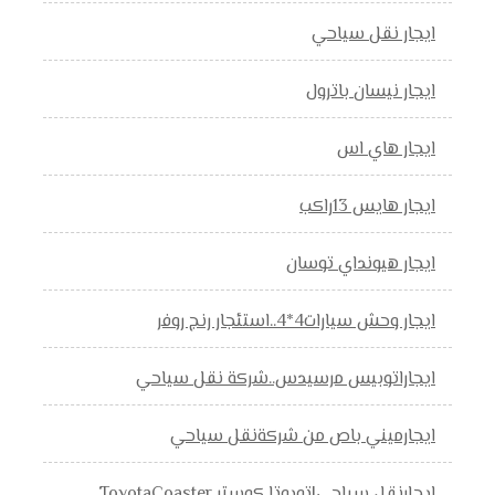
ايجار نقل سياحي
ايجار نيسان باترول
ايجار هاي اس
ايجار هايس 13راكب
ايجار هيونداي توسان
ايجار وحش سيارات4*4..استئجار رنج روفر
ايجاراتوبيس مرسيدس..شركة نقل سياحي
ايجارميني باص من شركةنقل سياحي
ايجارنقل سياحي|تويوتا كوستر ToyotaCoaster