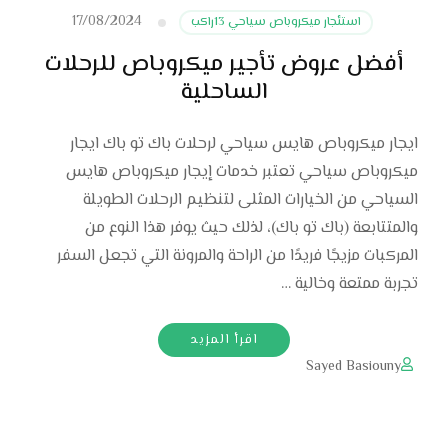
17/08/2024
استئجار ميكروباص سياحي 13راكب
أفضل عروض تأجير ميكروباص للرحلات
الساحلية
ايجار ميكروباص هايس سياحي لرحلات باك تو باك ايجار
ميكروباص سياحي تعتبر خدمات إيجار ميكروباص هايس
السياحي من الخيارات المثلى لتنظيم الرحلات الطويلة
والمتتابعة (باك تو باك)، لذلك حيث يوفر هذا النوع من
المركبات مزيجًا فريدًا من الراحة والمرونة التي تجعل السفر
تجربة ممتعة وخالية …
اقرأ المزيد
Sayed Basiouny