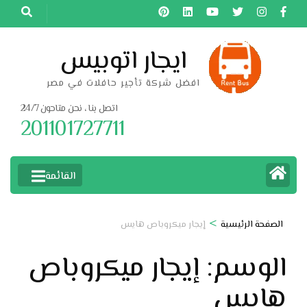
خطى
لى
لمحتوى
ايجار اتوبيس
اضغط
افضل شركة تأجير حافلات في مصر
Enter
اتصل بنا ، نحن متاحون 24/7
201101727711
القائمة
>
الصفحة الرئيسية
إيجار ميكروباص هايس
الوسم:
إيجار ميكروباص
هايس