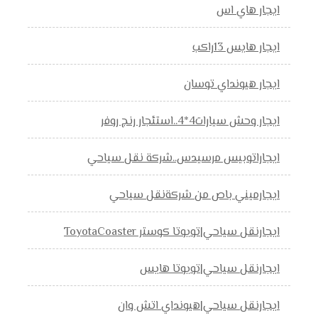
ايجار هاي اس
ايجار هايس 13راكب
ايجار هيونداي توسان
ايجار وحش سيارات4*4..استئجار رنج روفر
ايجاراتوبيس مرسيدس..شركة نقل سياحي
ايجارميني باص من شركةنقل سياحي
ايجارنقل سياحي|تويوتا كوستر ToyotaCoaster
ايجارنقل سياحي|تويوتا هايس
ايجارنقل سياحي|هيونداي اتش وان