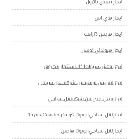
ايجار نيسان باترول
ايجار هاي اس
ايجار هايس 13راكب
ايجار هيونداي توسان
ايجار وحش سيارات4*4..استئجار رنج روفر
ايجاراتوبيس مرسيدس..شركة نقل سياحي
ايجارميني باص من شركةنقل سياحي
ايجارنقل سياحي|تويوتا كوستر ToyotaCoaster
ايجارنقل سياحي|تويوتا هايس