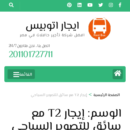
خطى
لى
لمحتوى
ايجار اتوبيس
اضغط
افضل شركة تأجير حافلات في مصر
Enter
اتصل بنا ، نحن متاحون 24/7
201101727711
القائمة
>
الصفحة الرئيسية
إيجار T2 مع سائق للتصوير السياحي
الوسم:
إيجار T2 مع
سائق للتصوير السياحي