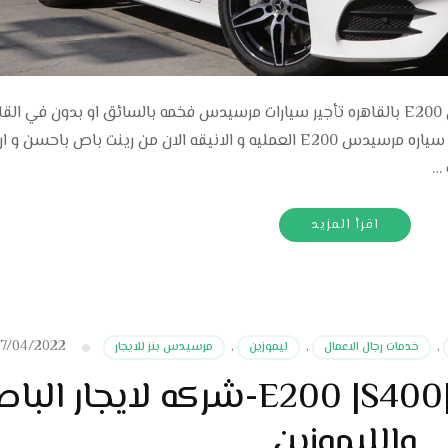
ايجار سيارات مرسيدس بالقاهره ايجار مرسيدس E200 بالقاهره تأجير سيارات مرسيدس فخمه بالسائق او بدون في ا
للمصريين و غير المصريين برخص الاسعار . ايجار سياره مرسيدس E200 العمليه و الانيقه الان من رينت باص با
 …
اقرأ المزيد
7/04/2022
,
خدمات رجال الاعمال
,
ليموزين
,
مرسيدس بنز للايجار
ايجار مرسيدس E200 |S400|450-شركه لايجار ا
والليموزين