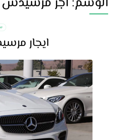
الوسم:
اجر مرسيدس ل
سي
ايجار مرسيدس E200 في م