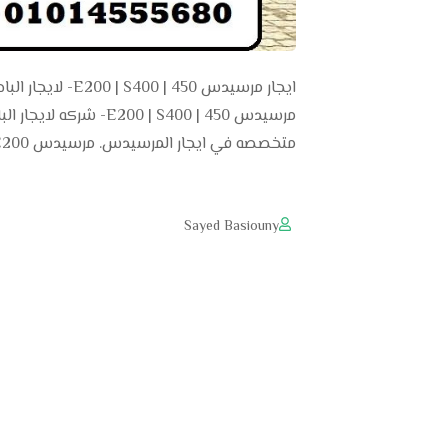
ايجار مرسيدس 50
متخصصه في ايجار المرسيدس. مرسيدس E200: شركه لايجار الباصات والليموزين تمتلك اكبر اسطول من …
Sayed Basiouny