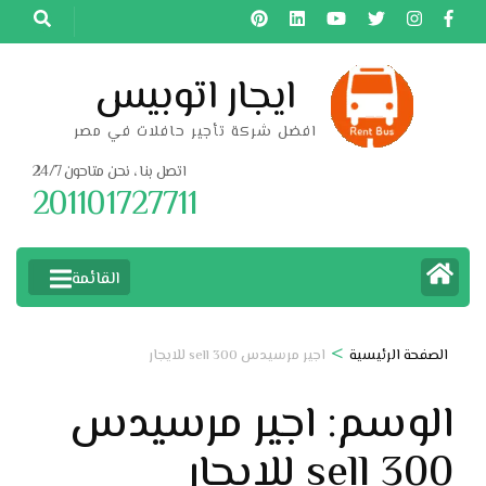
خطى
لى
لمحتوى
ايجار اتوبيس
اضغط
افضل شركة تأجير حافلات في مصر
Enter
اتصل بنا ، نحن متاحون 24/7
201101727711
القائمة
>
الصفحة الرئيسية
اجير مرسيدس sell 300 للايجار
الوسم:
اجير مرسيدس
sell 300 للايجار