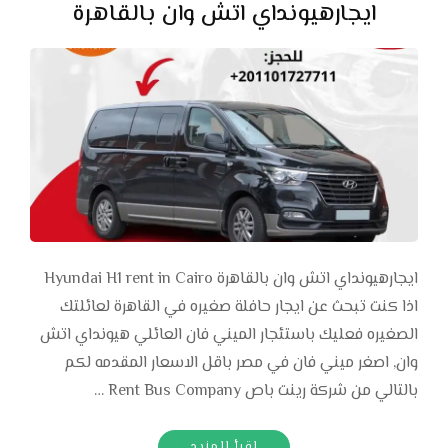
ايجارهيونداي اتش وان بالقاهرة
ايجارهيونداي اتش وان بالقاهرة Hyundai H1 rent in Cairo
اذا كنت تبحث عن ايجار حافلة صغيره في القاهرة لعائلتك
الصغيره فعليك باستئجار الميني فان العائلي هيونداي اتش
وان, اصغر ميني فان في مصر باقل الاسعار المقدمه لكم
بالتالي من شركة رينت باص Rent Bus Company …
اقرأ المزيد