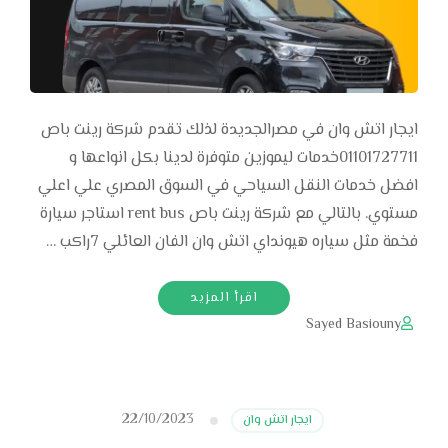
ايجار اتش وان في مصرالجديدة لذلك تقدم شركة رينت باص
01101727711خدمات ليموزين متوفرة لدينا بكل انواعها و
افضل خدمات النقل السياحي في السوق المصري علي اعلي
مستوي. بالتالي مع شركة رينت باص rent bus استاجر سيارة
فخمة مثل سياره هيونداي اتش وان الفان العائلي 7راكب …
اقرأ المزيد
Sayed Basiouny
22/10/2023
ايجار اتش وان