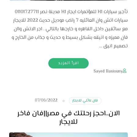
تأجير سيارات H1 للمؤتمرات ايجار H1 مدينة نصر 01101727711
سيارات اتش وان العائليه 7 راكب موديل حديث 2022 للايجار
مع سائقين داخل القاهره و خارجها بالتالي . اجر الاتش واان
فان مميزه و انيقه بشكل بسيط و حديث و جذاب من الخارج و
تصميم انيق …
اقرأ المزيد
Sayed Basiouny
07/06/2022
فان عائلي للايجار
الان..احجز رحلتك في مصر||فان فاخر
للايجار