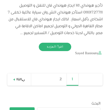
تأجير هيونداي H1 ايجار هيونداي فان للنقل و التوصيل
01101727711 استأجر هيونداي اتش وان سيارة عائلية تكفى 7
اشخاص بأقل اسعار . لذلك ايجار هيونداي فان للاستقبال من
مطار القاهرة الدولي و التوصيل لجميع اماكن الاقامة في
مصر. بالتالي لدينا خدمات التوصيل / التسفير لجميع …
اقرأ المزيد
Sayed Basiouny
Posts
1
صفحة
2
صفحة
التالي
pagination
البحث