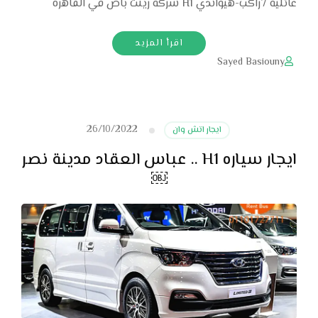
عائلية 7راكب-هيواندي H1 شركة رينت باص في القاهرة
اقرأ المزيد
Sayed Basiouny
26/10/2022
ايجار اتش وان
ايجار سياره H1 .. عباس العقاد مدينة نصر
￼