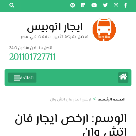
خطى
لى
لمحتوى
ايجار اتوبيس
اضغط
افضل شركة تأجير حافلات في مصر
Enter
اتصل بنا ، نحن متاحون 24/7
201101727711
القائمة
>
الصفحة الرئيسية
ارخص ايجار فان اتش وان
الوسم:
ارخص ايجار فان
اتش وان