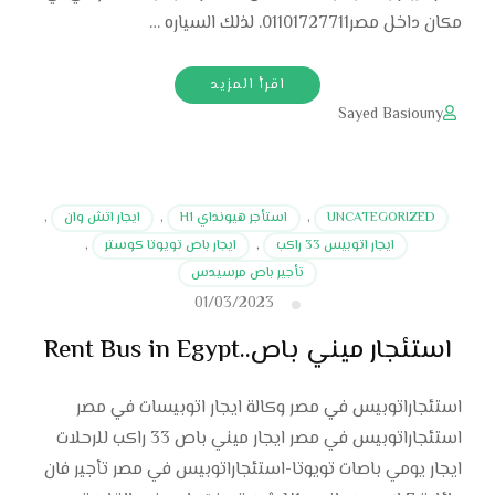
مكان داخل مصر01101727711. لذلك السياره …
اقرأ المزيد
Sayed Basiouny
UNCATEGORIZED
,
استأجر هيونداي H1
,
ايجار اتش وان
,
ايجار اتوبيس 33 راكب
,
ايجار باص تويوتا كوستر
,
تأجير باص مرسيدس
01/03/2023
استئجار ميني باص..Rent Bus in Egypt
استئجاراتوبيس في مصر وكالة ايجار اتوبيسات في مصر
استئجاراتوبيس في مصر ايجار ميني باص 33 راكب للرحلات
ايجار يومي باصات تويوتا-استئجاراتوبيس في مصر تأجير فان