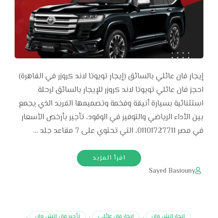
إيجار فان عائلي بالسائق (إيجار تويوتا لاند كروزر في القاهرة)
احجز فان عائلي تويوتا لاند كروزر للإيجار بالسائق لرحلة
استثنائية بسيارة أنيقة وفخمة وتصميمها الفريد الذي يجمع
بين الأداء الرياضي والتوفير في الوقود، تأجير بأرخص الأسعار
في مصر 01101727711، التي تحتوي على 7 مقاعد جلد …
اقرأ المزيد
Sayed Basiouny
ايجار اتش وان
,
ايجار فان عائلي
,
تأجير فان اتش وان
,