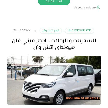
اقرأ المزيد
Sayed Basiouny
21/04/2022
UNCATEGORIZED
,
ايجار اتش وان
للسفريات و الرحلات .. ايجار ميني فان
هيونداي اتش وان