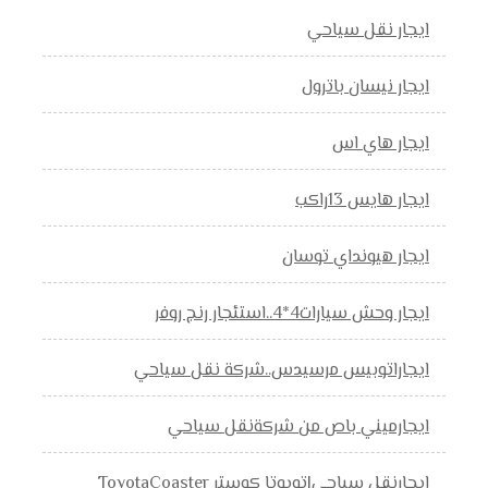
ايجار نقل سياحي
ايجار نيسان باترول
ايجار هاي اس
ايجار هايس 13راكب
ايجار هيونداي توسان
ايجار وحش سيارات4*4..استئجار رنج روفر
ايجاراتوبيس مرسيدس..شركة نقل سياحي
ايجارميني باص من شركةنقل سياحي
ايجارنقل سياحي|تويوتا كوستر ToyotaCoaster