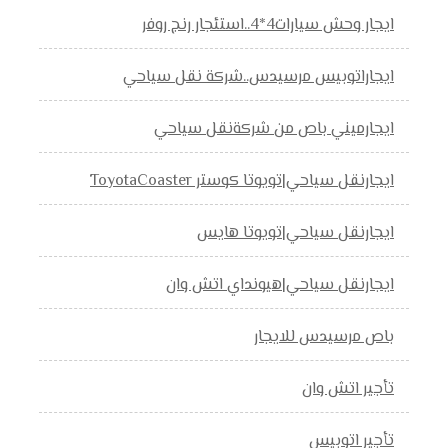
ايجار وحش سيارات4*4..استئجار رنج روفر
ايجاراتوبيس مرسيدس..شركة نقل سياحي
ايجارميني باص من شركةنقل سياحي
ايجارنقل سياحي|تويوتا كوستر ToyotaCoaster
ايجارنقل سياحي|تويوتا هايس
ايجارنقل سياحي|هيونداي اتش وان
باص مرسيدس للايجار
تأجير اتش وان
تأجير اتوبيس