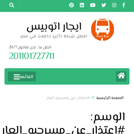
خطى
لى
لمحتوى
ايجار اتوبيس
اضغط
افضل شركة تأجير حافلات في مصر
Enter
اتصل بنا ، نحن متاحون 24/7
201101727711
القائمة
>
الصفحة الرئيسية
#اعتذار_عن_مسرحيه_العار
الوسم:
#اعتذار_عن_مسرحيه_العار