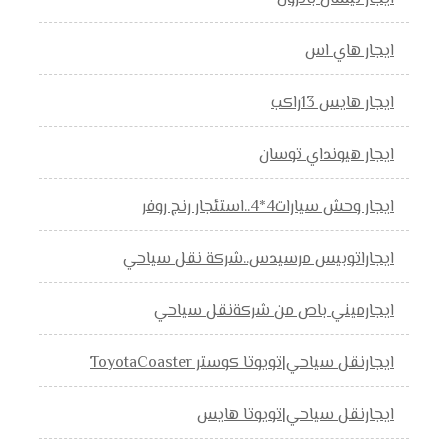
ايجار هاي اس
ايجار هايس 13راكب
ايجار هيونداي توسان
ايجار وحش سيارات4*4..استئجار رنج روفر
ايجاراتوبيس مرسيدس..شركة نقل سياحي
ايجارميني باص من شركةنقل سياحي
ايجارنقل سياحي|تويوتا كوستر ToyotaCoaster
ايجارنقل سياحي|تويوتا هايس