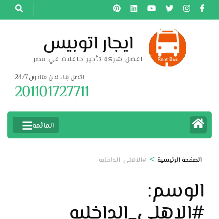
خطى
لى
لمحتوى
ايجار اتوبيس
اضغط
افضل شركة تأجير حافلات في مصر
Enter
اتصل بنا ، نحن متاحون 24/7
201101727711
القائمة
>
الصفحة الرئيسية
#الاهلي_الداخليه
الوسم:
#الاهلي_الداخليه