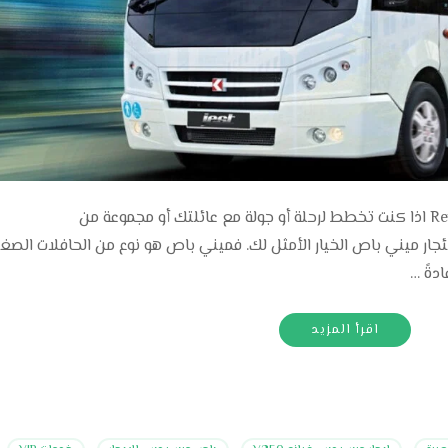
شركة إيجار ميني باص إيجار ميني باص..Rent Bus اذا كنت تخطط لرحلة أو جولة مع عائلتك أو مجموعة من
 فربما يكون استئجار ميني باص الخيار الأمثل لك. فميني باص هو نوع من الحافلات الصغ
دةً …
اقرأ المزيد