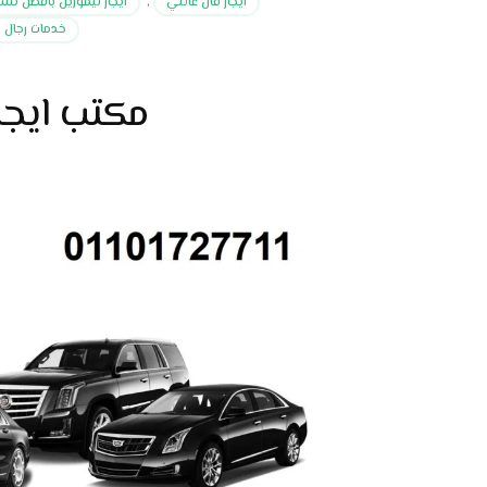
ايجار فان عائلي
,
ايجار ليموزين بافضل تس
خدمات رجال ا
مكتب ايجا