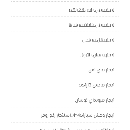
ايجار ميني باص 28 راكب
ايجار ميني فانات سياحية
ايجار نقل سياحي
ايجار نيسان باترول
ايجار هاي اس
ايجار هايس 13راكب
ايجار هيونداي توسان
ايجار وحش سيارات4*4..استئجار رنج روفر