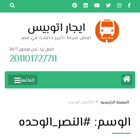
خطى
لى
لمحتوى
ايجار اتوبيس
اضغط
افضل شركة تأجير حافلات في مصر
Enter
اتصل بنا ، نحن متاحون 24/7
201101727711
القائمة
>
الصفحة الرئيسية
#النصر_الوحده
الوسم:
#النصر_الوحده