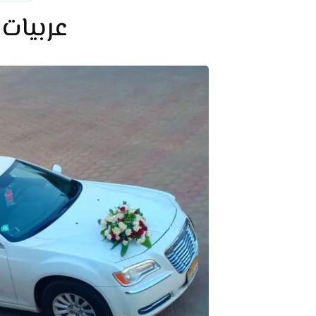
عربيات زفاف |