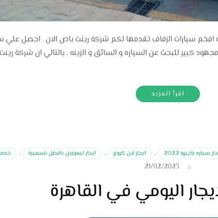
ات زفاف Wedding car rental احدث و افخم سيارات الزفاف تقدمها لكم شركة رينت باص الان . احصل علي
011 باقل سعر و بدون مجهود كبير للبحث عن السياره و السائق و الزينه . بالتالي ان شركة ري
اقرأ المزيد
ار سياره باجيرو 2022
,
ايجار لان كروزر
,
ايجار ليموزين بافضل تسعيرة
,
خدمات 
21/02/2023
يجار اليومي في القاهرة