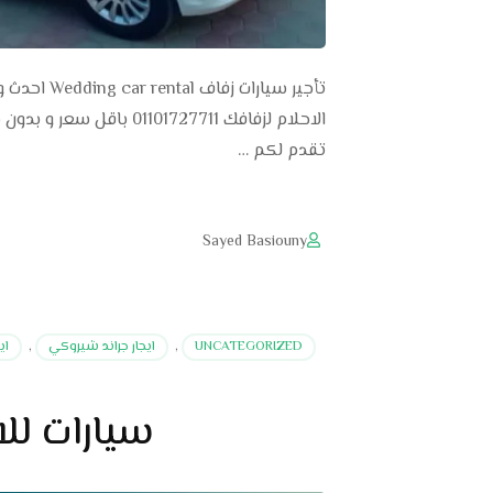
تأجير سيار
الاحلام لزفافك 01727711
تقدم لكم …
Sayed Basiouny
UNCATEGORIZED
,
ايجار جراند شيروكي
,
ايج
سيارات للا