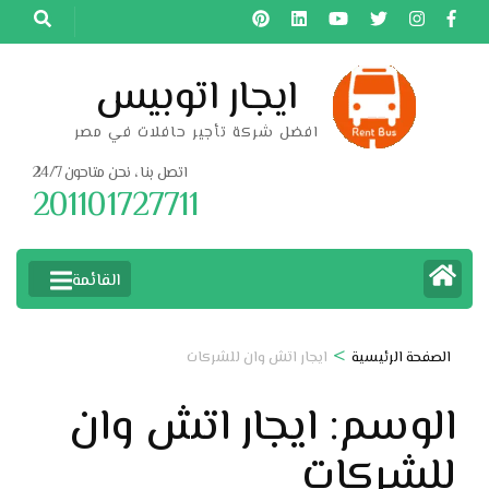
خطى
لى
لمحتوى
ايجار اتوبيس
اضغط
افضل شركة تأجير حافلات في مصر
Enter
اتصل بنا ، نحن متاحون 24/7
201101727711
القائمة
>
الصفحة الرئيسية
ايجار اتش وان للشركات
الوسم:
ايجار اتش وان
للشركات