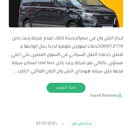
ايجار اتش وان في مصرالجديدة لذلك تقدم شركة رينت باص
01101727711خدمات ليموزين متوفرة لدينا بكل انواعها و
افضل خدمات النقل السياحي في السوق المصري علي اعلي
مستوي. بالتالي مع شركة رينت باص rent bus استاجر سيارة
فخمة مثل سياره هيونداي اتش وان الفان العائلي 7راكب …
اقرأ المزيد
Sayed Basiouny
22/10/2023
ايجار اتش وان