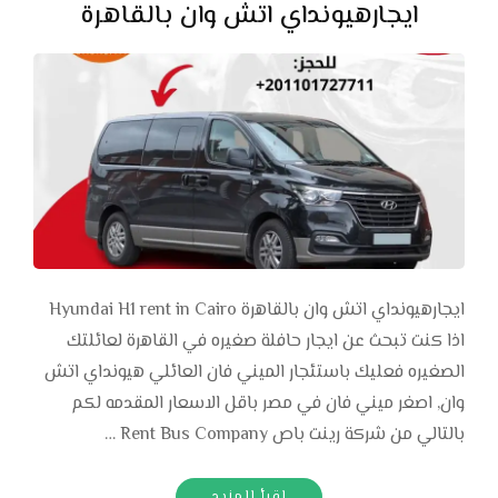
ايجارهيونداي اتش وان بالقاهرة
ايجارهيونداي اتش وان بالقاهرة Hyundai H1 rent in Cairo
اذا كنت تبحث عن ايجار حافلة صغيره في القاهرة لعائلتك
الصغيره فعليك باستئجار الميني فان العائلي هيونداي اتش
وان, اصغر ميني فان في مصر باقل الاسعار المقدمه لكم
بالتالي من شركة رينت باص Rent Bus Company …
اقرأ المزيد