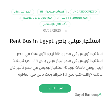
UNCATEGORIZED
,
استأجر هيونداي H1
,
ايجار اتش وان
,
ايجار اتوبيس 33 راكب
,
ايجار باص تويوتا كوستر
,
تأجير باص مرسيدس
01/03/2023
استئجار ميني باص..Rent Bus in Egypt
استئجاراتوبيس في مصر وكالة ايجار اتوبيسات في مصر
استئجاراتوبيس في مصر ايجار ميني باص 33 راكب للرحلات
ايجار يومي باصات تويوتا-استئجاراتوبيس في مصر تأجير فان
عائلية 7راكب-هيواندي H1 شركة رينت باص في القاهرة
اقرأ المزيد
Sayed Basiouny