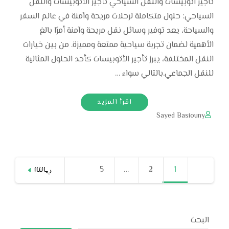
تاجير اتوبيسات والنقل السياحي تأجير الأتوبيسات والنقل
السياحي: حلول متكاملة لرحلات مريحة وآمنة في عالم السفر
والسياحة، يعد توفير وسائل نقل مريحة وآمنة أمرًا بالغ
الأهمية لضمان تجربة سياحية ممتعة ومميزة. من بين خيارات
النقل المختلفة، يبرز تأجير الأتوبيسات كأحد الحلول المثالية
للنقل الجماعي.بالتالي سواء …
اقرأ المزيد
Sayed Basiouny
Posts
1
صفحة
2
صفحة
…
5
صفحة
التالي
pagination
البحث