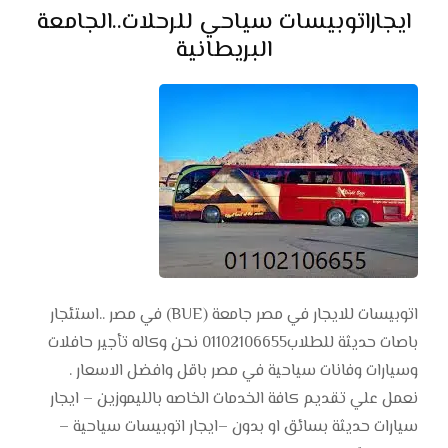
ايجاراتوبيسات سياحي للرحلات..الجامعة
البريطانية
اتوبيسات للايجار في مصر جامعة (BUE) في مصر ..استئجار
باصات حديثة للطلاب01102106655 نحن وكاله تأجير حافلات
وسيارات وفانات سياحية في مصر باقل وافضل الاسعار .
نعمل علي تقديم كافة الخدمات الخاصه بالليموزين – ايجار
سيارات حديثة بسائق او بدون –ايجار اتوبيسات سياحية –