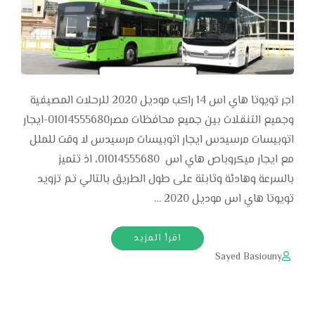
اجر تويوتا هاي اس 14 راكب موديل 2020 للرحلات المصيفية
وجميع التنقلات بين جميع محافظات مصر01014555680-ايجار
اتوبيسات مرسيدس ايجار اتوبيسات مرسيدس لا وقت للملل
مع ايجار ميكروباص هاي اس 01014555680، اذ تتميز
بالسرعة وهادئة وثابتة على طول الطريق بالتالي تم تزويد
تويوتا هاي اس موديل 2020 …
اقرأ المزيد
Sayed Basiouny