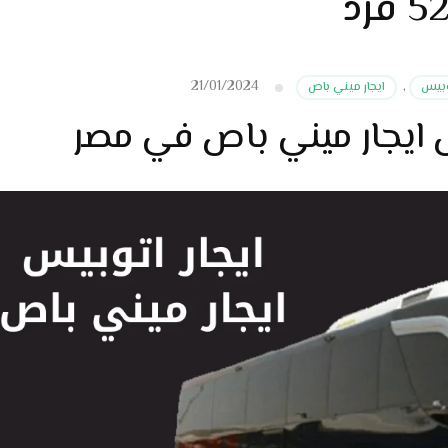
21/01/2024
توبيس
,
ايجار ميني باص
س ايجار ميني باص في مصر