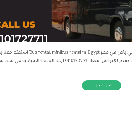
ايجار اتوبيس ميني باص ايجار اتوبيس ايجار ميني باص في مصر al, minibus rental in Egypt
ايجار اتوبيس ايجار ميني باص في مصر. حيث اننا نقدم لكم اقل اسعار 01101727711 ايجار الباصات السي
اقرأ المزيد