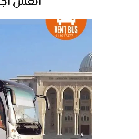
انعش اجازتك