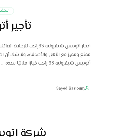
‘استئجار
تأجير أتو
ايجار اتوبيس شيفروليه 33
ممتع ومميز مع الأهل والأصدقاء، ولا شك أن اخت
أتوبيس شيفروليه 33 راكب خيارًا مثاليًا لهذه …
Sayed Basiouny
شركة اتوبيسات س