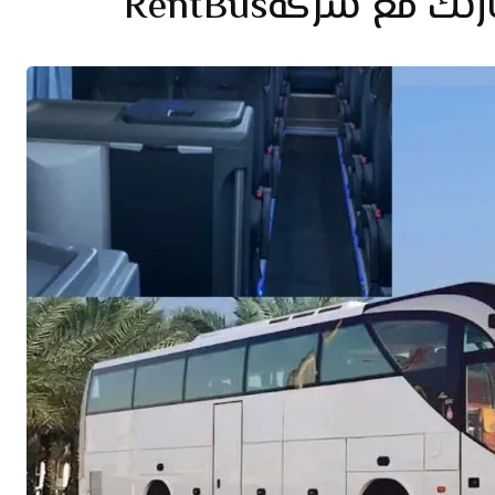
 مع شركةRentBus