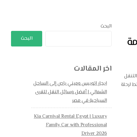
البحث
دمة
البحث
اخر المقالات
| 01101727711 ايجار اتوبيس vip في عالم التنقل
ايجار اتوبيس وميني باص إلى الساحل
 الأفراد. 01101727711سواء كنت تخطط لرحلة
الشمالي | أفضل وسائل النقل للقرى
السياحية في مصر
Kia Carnival Rental Egypt | Luxury
Family Car with Professional
Driver 2026