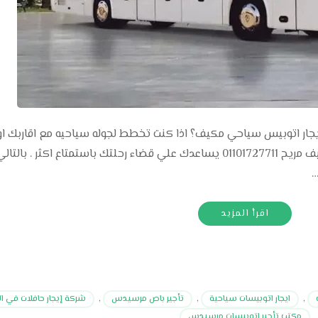
 RentBus هل ترغب في ايجار اتوبيس سياحي مكيف؟ اذا كنت تخطط لجوله سياحيه مع اقاربك او
اصدقائك و ترغب في ايجار اتوبيس سياحي مكيف مريح 01101727711 يساعدك علي قضاء رحلتك باستمتاع اكثر 
…
اقرأ المزيد
,
ايجار اتوبيسات سياحية
,
تأجير باص مرسيدس
,
شركة إيجار حافلات في ال
مكتب تأجير اتوبيسات مرسيدس