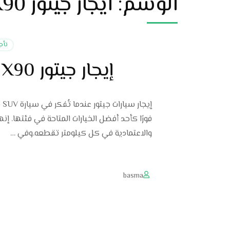
الوسم:
ايجار جيتور X90 للسفر
تأجير ج
إيجار جيتور X90 فخامة SUV مع خدمة السائق
فورًا كأحد أفضل الخيارات المتاحة في فئتها. إ
والاعتمادية في كل كيلومتر تقطعه.وفي …
basma