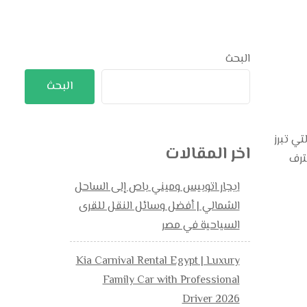
البحث
البحث
عندما تُفكر في سيارة SUV تجمع بين الفخامة، الرحابة، والأداء القوي على الطريق، فإن جيتور X90 التي تبرز
اخر المقالات
ترف
ايجار اتوبيس وميني باص إلى الساحل
الشمالي | أفضل وسائل النقل للقرى
السياحية في مصر
Kia Carnival Rental Egypt | Luxury
Family Car with Professional
Driver 2026