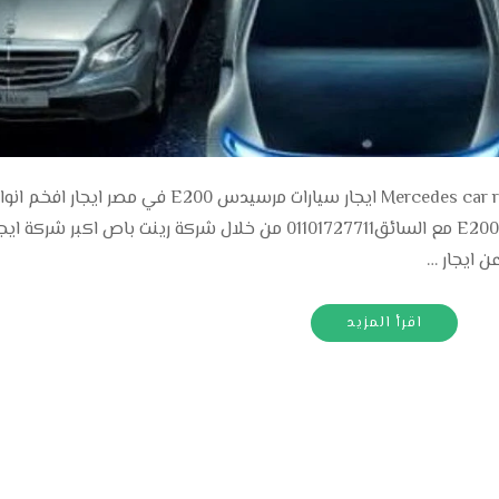
ايجارسيارات مرسيدس في مصر Mercedes car rental in Egypt ايجار سيارات مرسيدس E200 في مصر ايجار افخم 
السيارات المرسيدس في مصر سيارة مرسيدس E200 مع السائق01101727711 من خلال شركة رينت باص اكبر شركة ا
ن ايجار …
اقرأ المزيد