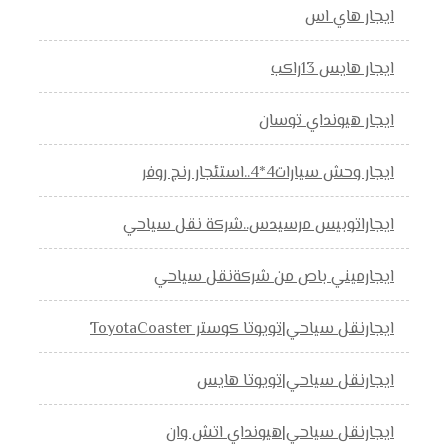
ايجار هاي اس
ايجار هايس 13راكب
ايجار هيونداي توسان
ايجار وحش سيارات4*4..استئجار رنج روفر
ايجاراتوبيس مرسيدس..شركة نقل سياحي
ايجارميني باص من شركةنقل سياحي
ايجارنقل سياحي|تويوتا كوستر ToyotaCoaster
ايجارنقل سياحي|تويوتا هايس
ايجارنقل سياحي|هيونداي اتش وان