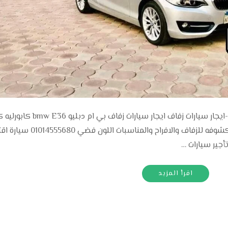
ايجار سيارة لزفاف كابورليه Bmw 01014555680-ايجار سيارات زفاف ايجار سيارا
للزفاف ايجار سيارة بي ام bmw e36 كابورليه مكشوفه للزفاف والافراح 
اقرأ المزيد