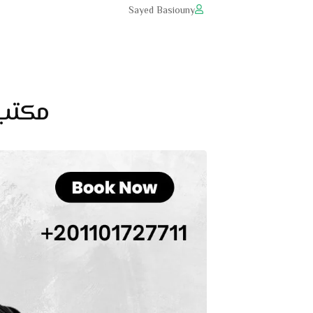
Sayed Basiouny
مكتب 