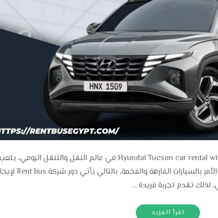
إيجار سيارات هونداي توسان بالسائق Hyundai Tucson car rental with driver في عالم النقل والتنقل اليو
السيارات دورًا حيويًّا، بالتالي خاصةً عندما يتعلق الأمر بالسيارات الفارهة والفخمة، بالتالي يأتي دور شركة 
، لذلك تقدم تجربة فريدة …
اقرأ المزيد