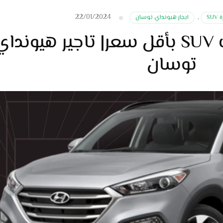
22/01/2024
SU
,
ايجار هيونداي توسان
خدمة تأجير سيارات SUV بأقل سعر| تاجير هيوندا
توسان