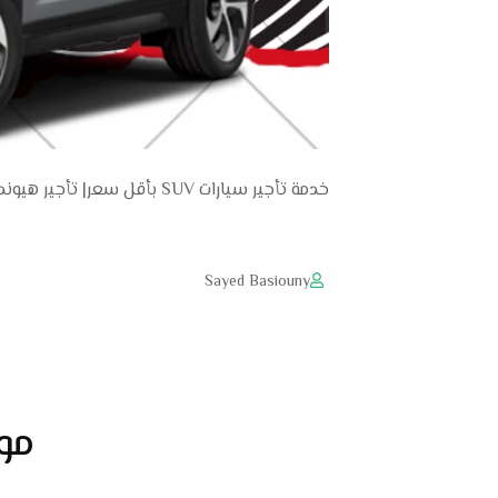
خدمة تأجير سيارات SUV بأقل سعر| تأجير هيونداي توسان
Sayed Basiouny
مو