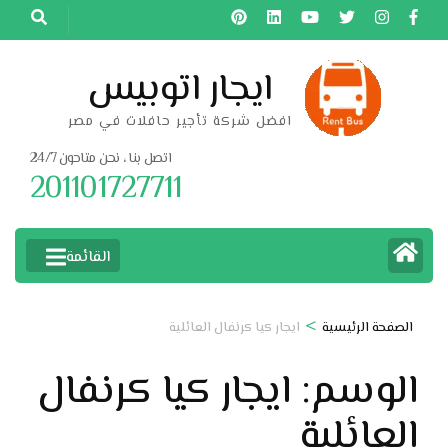
خطى
لى
لمحتوى
ايجار اتوبيس
اضغط
افضل شركة تأجير حافلات في مصر
Enter
اتصل بنا ، نحن متاحون 24/7
201101727711
القائمة
>
الصفحة الرئيسية
ايجار كيا كرنفال العائلية
الوسم:
ايجار كيا كرنفال
العائلية