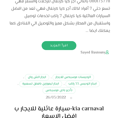
01101737711 بالتالي أجر كيا كرنفال للرحلات والسفر فهي
تسع حتي 7 أفراد لذلك أجر كيا كرنفال فهي تعد من افضل
السيارات العائلية كيا كرنفال 7 راكب لخدمات توصيل
واستقبال من المطار بشكل مميز والتوصيل الي الفنادق كما
يمكنك ايضا …
اقرأ المزيد
Sayed Basiouny
اتوبيسات مرسيدس للايجار
,
ايجار اتش وان
,
ايجار اتوبيس 33 راكب
,
ايجار ليموزين بافضل تسعيرة
,
تأجير باص مرسيدس
26/03/2022
kia carnaval-سيارة عائلية للايجار ب
افضل الاسعار