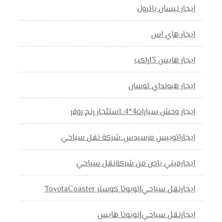
ايجار نيسان باترول
ايجار هاي اس
ايجار هايس 13راكب
ايجار هيونداي توسان
ايجار وحش سيارات4*4..استئجار رنج روفر
ايجاراتوبيس مرسيدس..شركة نقل سياحي
ايجارميني باص من شركةنقل سياحي
ايجارنقل سياحي|تويوتا كوستر ToyotaCoaster
ايجارنقل سياحي|تويوتا هايس