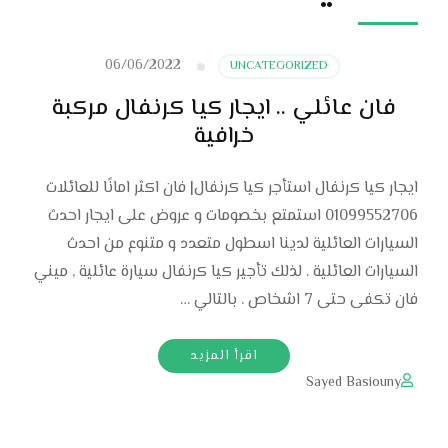
06/06/2022
UNCATEGORIZED
فان عائلي .. ايجار كيا كرنفال مركبة
خرافية
ايجار كيا كرنفال استأجر كيا كرنفال| فان اكثر امانًا للعائلات
01099552706 استمتع بخصومات و عروض على ايجار احدث
السيارات العائلية لدينا اسطول متعدد و متنوع من احدث
السيارات العائلية . لذلك تأجير كيا كرنفال سيارة عائلية , ميني
فان تكفى حتى 7 اشخاص . بالتالي …
اقرأ المزيد
Sayed Basiouny